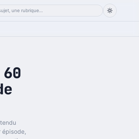
 60
de
ttendu
r épisode,