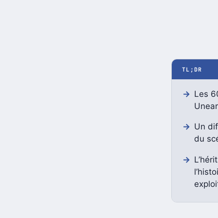
TL;DR
Les 6
Uneart
Un dif
du scé
L’héri
l’hist
exploi