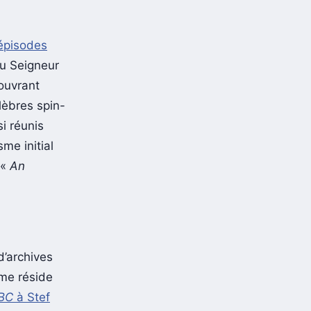
épisodes
du Seigneur
ouvrant
lèbres spin-
si réunis
me initial
 «
An
d’archives
ème réside
BC
à Stef