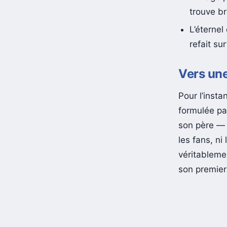
L’image 
trouve br
L’éternel
refait su
Vers une
Pour l’insta
formulée pa
son père — a
les fans, ni
véritableme
son premier 