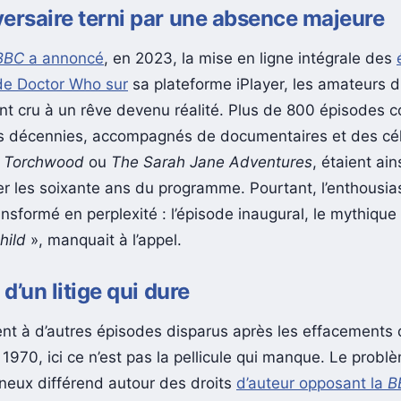
ersaire terni par une absence majeure
BBC
a annoncé
, en 2023, la mise en ligne intégrale des
de Doctor Who sur
sa plateforme iPlayer, les amateurs 
t cru à un rêve devenu réalité. Plus de 800 épisodes c
is décennies, accompagnés de documentaires et des cé
e
Torchwood
ou
The Sarah Jane Adventures
, étaient ain
er les soixante ans du programme. Pourtant, l’enthousias
ransformé en perplexité : l’épisode inaugural, le mythique
hild
», manquait à l’appel.
 d’un litige qui dure
nt à d’autres épisodes disparus après les effacements 
1970, ici ce n’est pas la pellicule qui manque. Le probl
neux différend autour des droits
d’auteur opposant la
B