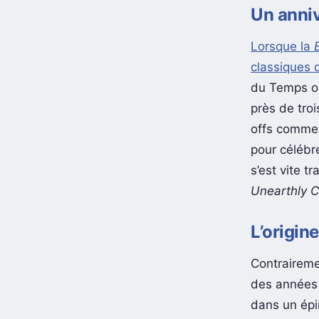
Un anniv
Lorsque la
classiques 
du Temps on
près de tro
offs comm
pour célébr
s’est vite t
Unearthly C
L’origine
Contraireme
des années 
dans un épi