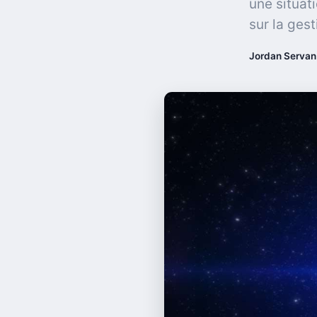
une situati
sur la gest
Jordan Servan