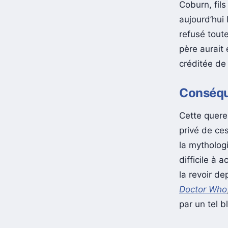
Coburn, fil
aujourd’hui
refusé toute
père aurait 
créditée de
Conséque
Cette querel
privé de ce
la mythologi
difficile à 
la revoir de
Doctor Who
par un tel b