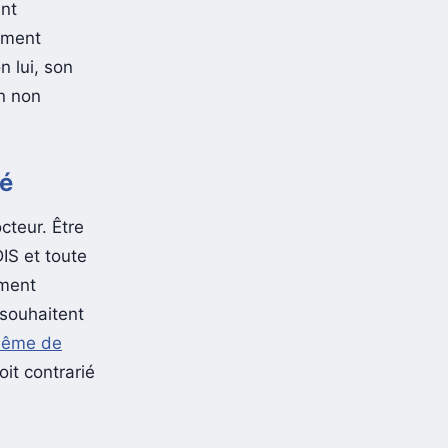
ent
uement
n lui, son
on non
ié
cteur. Être
IS et toute
ement
 souhaitent
 même de
oit contrarié