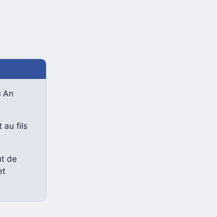
« An
 au fils
ut de
et