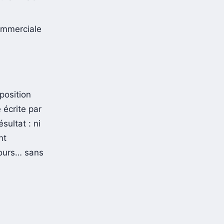
urs — s’en
commerciale
position
écrite par
sultat : ni
nt
jours… sans