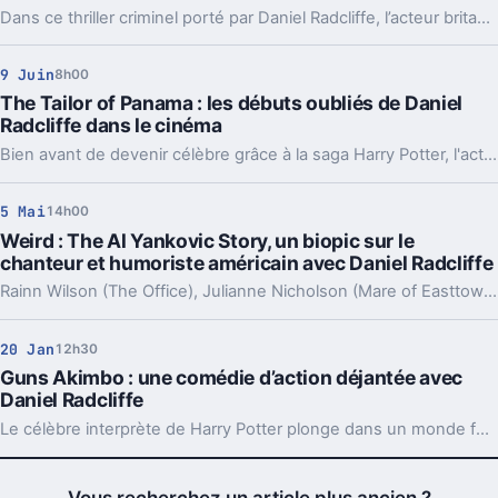
Dans ce thriller criminel porté par Daniel Radcliffe, l’acteur britannique s’éloigne radicalement de son rôle emblématique de Harry Potter, offrant une performance intense qui bouleverse l’image que le public se fait de lui.
9 Juin
8h00
The Tailor of Panama : les débuts oubliés de Daniel
Radcliffe dans le cinéma
Bien avant de devenir célèbre grâce à la saga Harry Potter, l'acteur britannique Daniel Radcliffe a partagé l’affiche avec Pierce Brosnan dans un film d’espionnage aujourd’hui méconnu, révélant ses premiers pas au cinéma aux côtés d’un acteur reconnu.
5 Mai
14h00
Weird : The Al Yankovic Story, un biopic sur le
chanteur et humoriste américain avec Daniel Radcliffe
Rainn Wilson (The Office), Julianne Nicholson (Mare of Easttown) et Evan Rachel Wood (Westworld) sont aussi au casting de Weird : The Al Yankovic Story.
20 Jan
12h30
Guns Akimbo : une comédie d’action déjantée avec
Daniel Radcliffe
Le célèbre interprète de Harry Potter plonge dans un monde fortement inspiré par l'univers du jeu vidéo avec deux flingues vissés aux mains.
Vous recherchez un article plus ancien ?