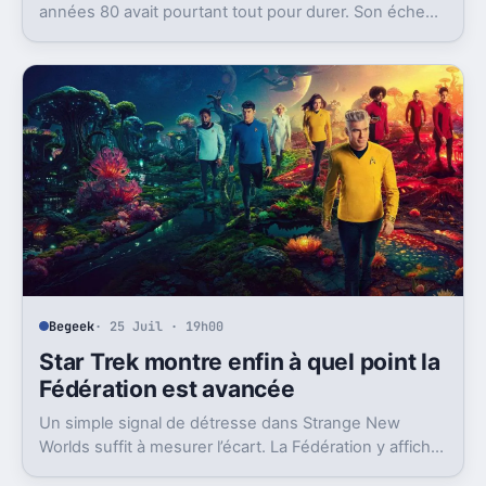
années 80 avait pourtant tout pour durer. Son échec
a coupé court à une franchise évidente.
Begeek
· 25 Juil · 19h00
Star Trek montre enfin à quel point la
Fédération est avancée
Un simple signal de détresse dans Strange New
Worlds suffit à mesurer l’écart. La Fédération y affiche
une technologie absurde, même pour Star Trek.