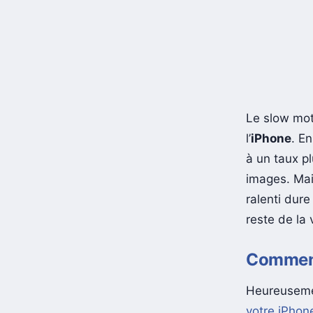
Le slow moti
l’
iPhone
. E
à un taux p
images. Mai
ralenti dur
reste de la 
Comment
Heureusemen
votre iPhon