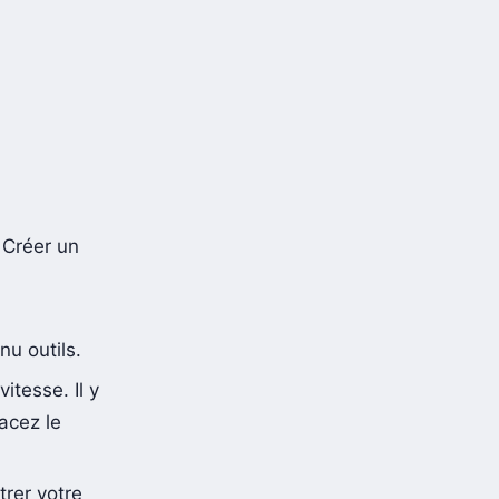
.
« Créer un
nu outils.
itesse. Il y
lacez le
trer votre