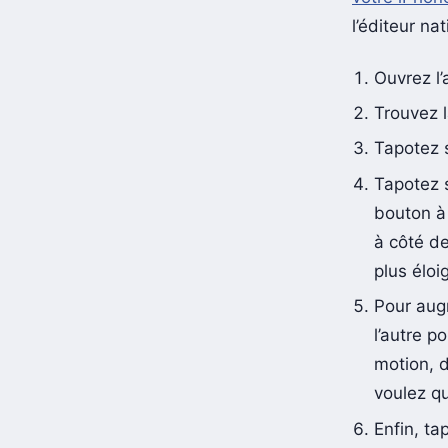
l’éditeur na
Ouvrez l
Trouvez l
Tapotez s
Tapotez s
bouton à 
à côté de
plus éloi
Pour aug
l’autre p
motion, 
voulez qu
Enfin, ta