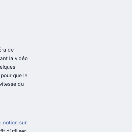
éra de
ant la vidéo
uelques
 pour que le
vitesse du
-motion sur
it d’utiliser