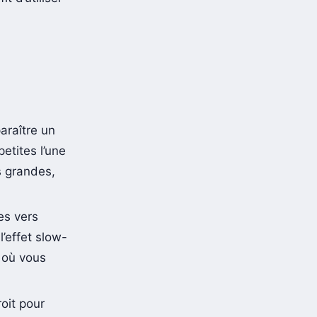
araître un
petites l’une
us grandes,
es vers
l’effet slow-
 où vous
roit pour