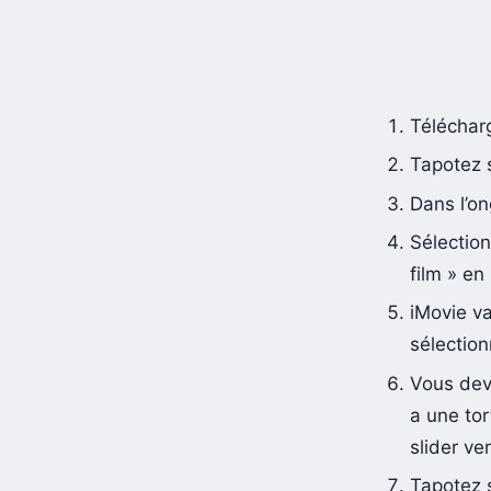
Télécharg
Tapotez s
Dans l’on
Sélection
film » en
iMovie va
sélection
Vous devr
a une tor
slider ver
Tapotez s