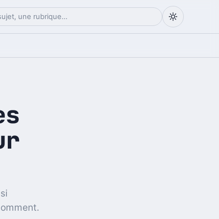
es
ur
si
 comment.