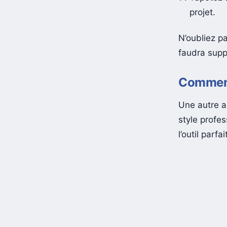
projet.
N’oubliez pa
faudra suppr
Comment
Une autre a
style profe
l’outil parf