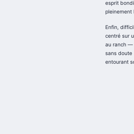
guère conva
esprit bondi
pleinement l
Enfin, diffi
centré sur 
au ranch — l
sans doute 
entourant s