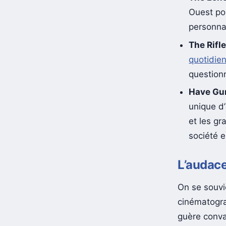
The Lon
Ouest pos
personna
The Rif
quotidie
questionn
Have Gun
unique d
et les g
société 
L’audac
On se souvi
cinématogr