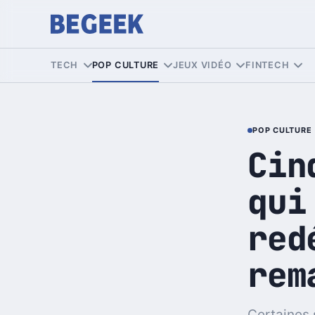
TECH
POP CULTURE
JEUX VIDÉO
FINTECH
POP CULTURE
Cin
qui
red
rem
Certaines 