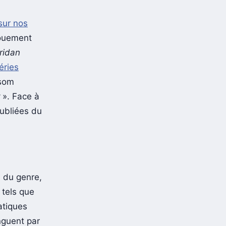
sur nos
ngouement
ridan
éries
som
». Face à
oubliées du
 du genre,
 tels que
atiques
inguent par