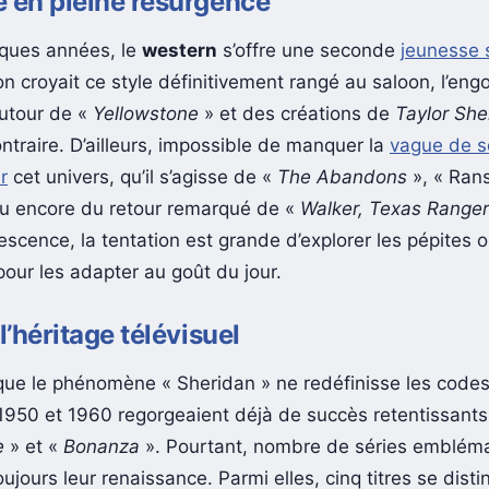
 en pleine résurgence
ques années, le
western
s’offre une seconde
jeunesse 
l’on croyait ce style définitivement rangé au saloon, l’e
utour de «
Yellowstone
» et des créations de
Taylor She
ntraire. D’ailleurs, impossible de manquer la
vague de s
r
cet univers, qu’il s’agisse de «
The Abandons
», « Ran
u encore du retour remarqué de «
Walker, Texas Ranger
escence, la tentation est grande d’explorer les pépites 
pour les adapter au goût du jour.
l’héritage télévisuel
que le phénomène « Sheridan » ne redéfinisse les codes
1950 et 1960 regorgeaient déjà de succès retentissants
e
» et «
Bonanza
». Pourtant, nombre de séries emblém
ujours leur renaissance. Parmi elles, cinq titres se dist