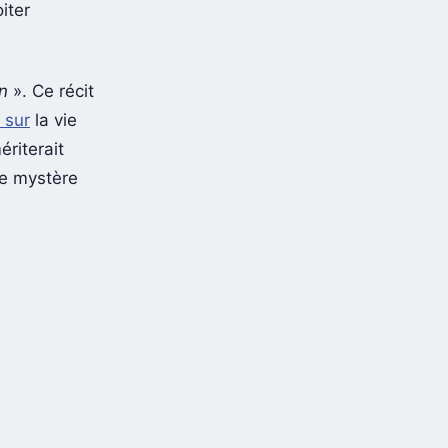
ampunk et
oiter
n
». Ce récit
 sur
la vie
ériterait
le mystère