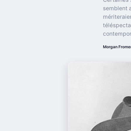
semblent a
mériteraie
téléspecta
contempor
Morgan Frome