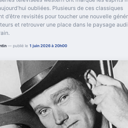
ujourd’hui oubliées. Plusieurs de ces classiques
nt d’être revisités pour toucher une nouvelle géné
teurs et retrouver une place dans le paysage audi
ain.
ntin
— publié le
1 juin 2026 à 20h00