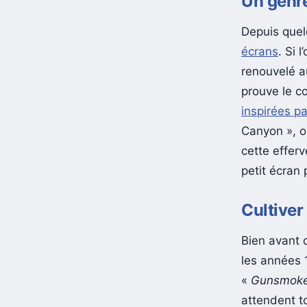
Un genre
Depuis quel
écrans
. Si 
renouvelé a
prouve le co
inspirées pa
Canyon », o
cette efferv
petit écran 
Cultiver 
Bien avant 
les années 
«
Gunsmok
attendent to