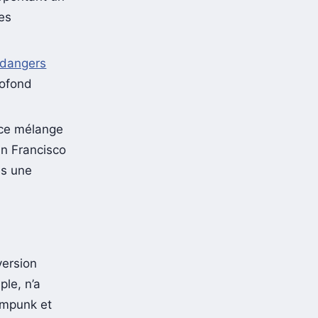
arpentant un
des
dangers
rofond
 ce mélange
an Francisco
ns une
version
ple, n’a