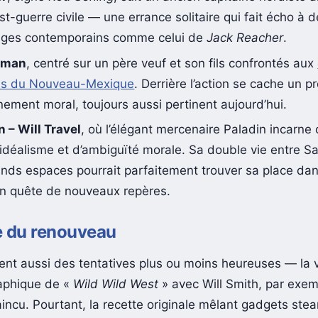
er
, signé
Rod Serling
, suit un ancien capitaine nordiste 
t-guerre civile — une errance solitaire qui fait écho à 
ges contemporains comme celui de
Jack Reacher
.
leman
, centré sur un père veuf et son fils confrontés aux
ns du Nouveau-Mexique
. Derrière l’action se cache un p
ement moral, toujours aussi pertinent aujourd’hui.
 – Will Travel
, où l’élégant mercenaire Paladin incarne
’idéalisme et d’ambiguïté morale. Sa double vie entre S
rands espaces pourrait parfaitement trouver sa place da
en quête de nouveaux repères.
e du renouveau
ent aussi des tentatives plus ou moins heureuses — la 
aphique de «
Wild Wild West
» avec Will Smith, par exem