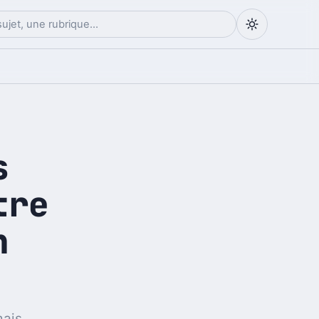
s
tre
n
mais