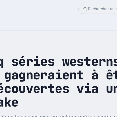
q séries western
 gagneraient à ê
écouvertes via u
ake
séries télévisées western ont marqué les esprits 