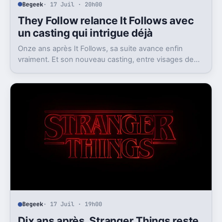
Begeek
· 17 Juil · 20h00
They Follow relance It Follows avec
un casting qui intrigue déjà
Onze ans après It Follows, sa suite avance enfin
vraiment. Et son nouveau casting, entre visages de
Marvel et de DC, attise déjà l’attente.
Begeek
· 17 Juil · 19h00
Dix ans après, Stranger Things reste