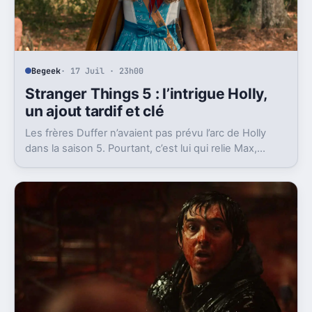
Begeek
· 17 Juil · 23h00
Stranger Things 5 : l’intrigue Holly,
un ajout tardif et clé
Les frères Duffer n’avaient pas prévu l’arc de Holly
dans la saison 5. Pourtant, c’est lui qui relie Max,
Vecna et la dernière scène.