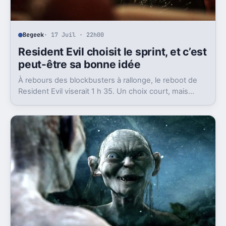
Begeek
· 17 Juil · 22h00
Resident Evil choisit le sprint, et c’est
peut-être sa bonne idée
À rebours des blockbusters à rallonge, le reboot de
Resident Evil viserait 1 h 35. Un choix court, mais
cohérent avec la promesse de Zach Cregger.