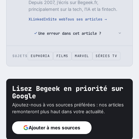
Depuis 2007, j'écris sur Begeek.fr,
principalement sur la tech, l'IA et la fintech.
X
LinkedIn
Site web
Tous ses articles →
Une erreur dans cet article ?
SUJETS
EUPHORIA
FILMS
MARVEL
SÉRIES TV
Lisez Begeek en priorité sur
Google
Ajoutez-nous à vos sources préférées : nos articles
remonteront plus haut dans votre actualité.
Ajouter à mes sources