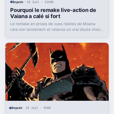
Begeek
· 15 Juil · 11h00
Pourquoi le remake live-action de
Vaiana a calé si fort
Le remake en prises de vues réelles de Moana
rate son lancement et relance un vrai doute chez
Disney sur une formule longtemps rentable.
Begeek
· 15 Juil · 9h00