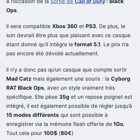
à l’occasion de la
sortie de
Call of Duty
: Black
Ops
.
Il sera compatible
Xbox 360
et
PS3
. De plus, le
son devrait être plus que plaisant avec ce casque
étant donné qu’il intègre le
format 5.1
. Le prix n’a
pas encore été dévoilé actuellement.
Il n’y a donc pas qu’un casque que compte sortir
Mad Catz
mais également une souris : la
Cyborg
RAT Black Ops
, avec un style vraiment très
spécifique. Elle pèse
35g
et un repose poignet est
intégré, il est également possible de régler jusqu’à
15 modes différents
qui sont possible à
enregistrer via la mémoire flash offerte de
1Go
.
Tout cela pour
100$
(
80€
)