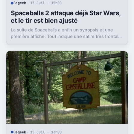
Begeek
· 15 Juil · 15h00
Spaceballs 2 attaque déjà Star Wars,
et le tir est bien ajusté
La suite de Spaceballs a enfin un synopsis et une
première affiche. Tout indique une satire très frontale
de Star Wars version Disney.
Begeek
· 15 Juil · 13h00