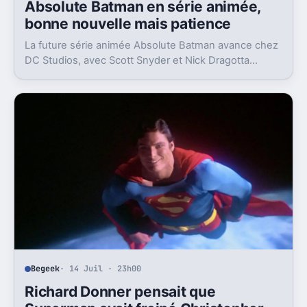
Absolute Batman en série animée,
bonne nouvelle mais patience
La future série animée Absolute Batman avance chez
DC Studios, avec Scott Snyder et Nick Dragotta
impliqués. Mais la sortie n’est clairement pas pour
demain.
Begeek
· 14 Juil · 23h00
Richard Donner pensait que