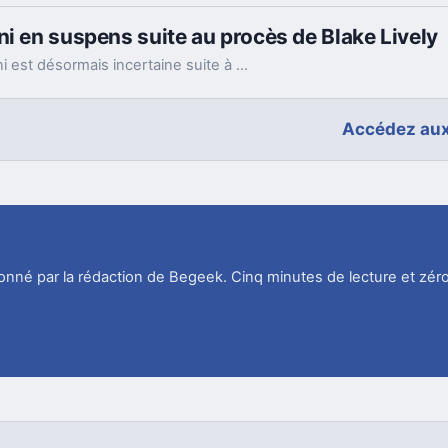
ni en suspens suite au procès de Blake Lively
La réalisation du film Pac-Man par Justin Baldoni est désormais incertaine suite à un litige juridique impliquant l'actrice Blake Lively.
Accédez aux
tionné par la rédaction de Begeek. Cinq minutes de lecture et zéro