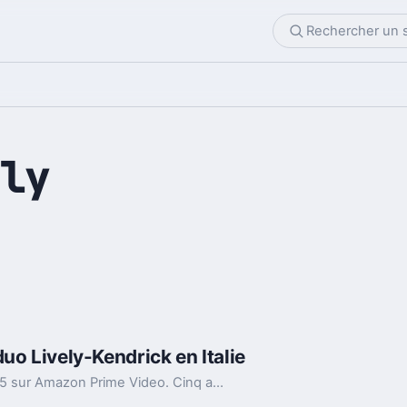
ly
uo Lively-Kendrick en Italie
La suite de A Simple Favor arrive le 1er mai 2025 sur Amazon Prime Video. Cinq ans après, Emily sort de prison et un nouveau meurtre se profile.