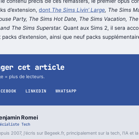
le contenu précis de ces remasters, le premier opus c
cks d’extension,
dont
The Sims Livin’ Large
, The Sims Ma
use Party, The Sims Hot Date, The Sims Vacation, The
and The Sims Superstar.
Quant aux Sims 2, il sera ac
it packs d’extension, ainsi que neuf packs supplémentair
ager cet article
e = plus de lecteurs.
ACEBOOK
LINKEDIN
WHATSAPP
enjamin Romei
écialiste Tech