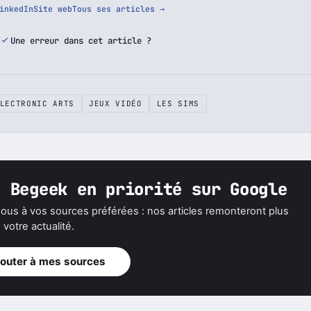
puis 2007, j'écris sur Begeek.fr, principalement sur la tech, l'IA et la
inkedIn
Site web
Tous ses articles →
Une erreur dans cet article ?
LECTRONIC ARTS
JEUX VIDÉO
LES SIMS
z Begeek en priorité sur Google
ous à vos sources préférées : nos articles remonteront plus
votre actualité.
jouter à mes sources