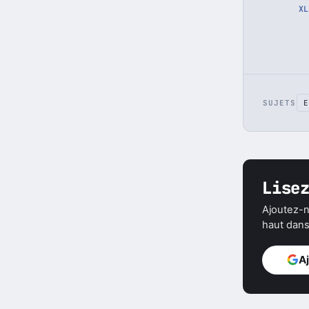
De
X
L
SUJETS
E
Lise
Ajoutez-n
haut dans 
A