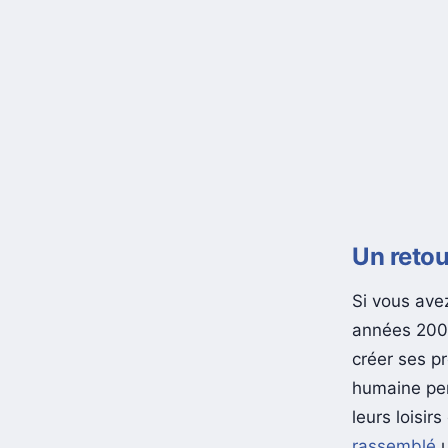
Un retou
Si vous avez
années 2000
créer ses p
humaine per
leurs loisir