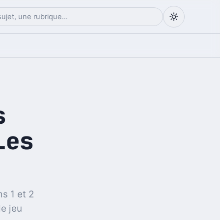
s
Les
s 1 et 2
de jeu