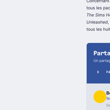
Concernant 
tous les pa
The Sims Ho
Unleashed, 
tous les hu
Part
Un partag
X
F
B
Sp