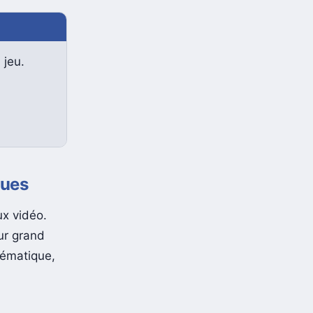
 jeu.
ques
ux vidéo.
eur grand
lématique,