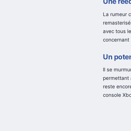
Une rééd
La rumeur c
remasterisée
avec tous l
concernant l
Un poten
Il se murmu
permettant a
reste encore
console Xbo