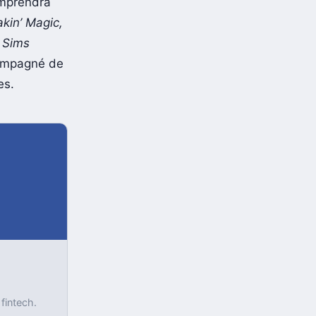
omprendra
kin’ Magic,
 Sims
compagné de
es.