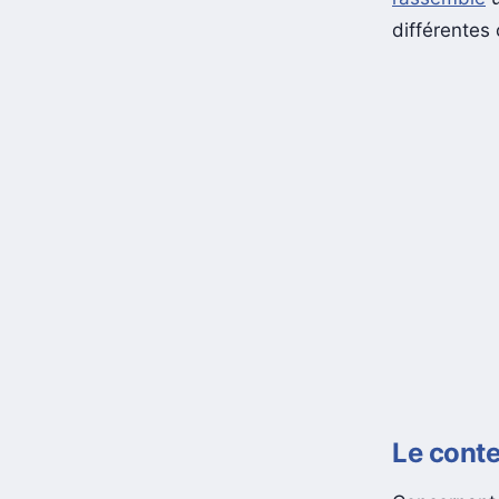
rassemblé
u
différentes 
Le cont