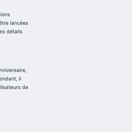
sions
 être lancées
es détails
nniversaire,
ndant, il
ilisateurs de