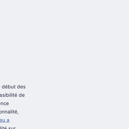
au début des
ssibilité de
ence
onnalité,
jeu a