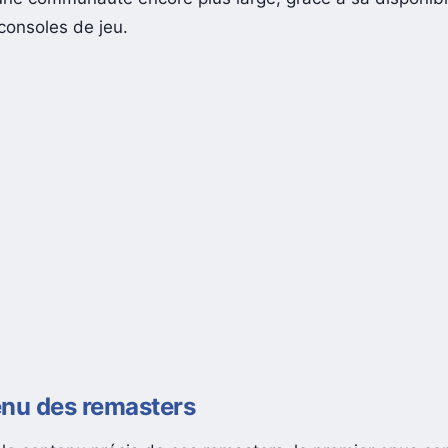
ne communauté encore plus large, grâce à sa disponibil
consoles de jeu.
enu des remasters