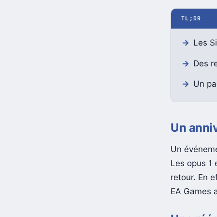
TL;DR
Les Si
Des r
Un pac
Un anniv
Un événemen
Les opus 1 
retour. En 
EA Games a 