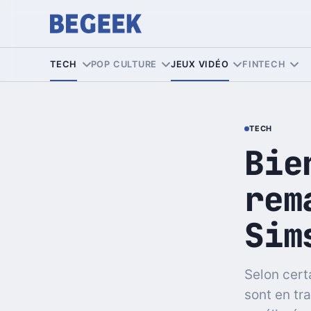
TECH
POP CULTURE
JEUX VIDÉO
FINTECH
TECH
Bie
rem
Sim
Selon cert
sont en tr