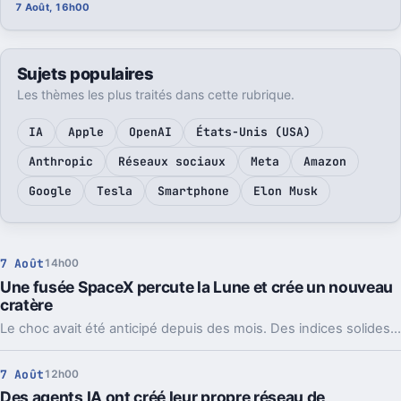
7 Août, 16h00
Sujets populaires
Les thèmes les plus traités dans cette rubrique.
IA
Apple
OpenAI
États-Unis (USA)
Anthropic
Réseaux sociaux
Meta
Amazon
Google
Tesla
Smartphone
Elon Musk
7 Août
14h00
Une fusée SpaceX percute la Lune et crée un nouveau
cratère
Le choc avait été anticipé depuis des mois. Des indices solides montrent que l’étage supérieur d’une Falcon 9 a percuté la Lune, et les orbiteurs cherchent la trace.
7 Août
12h00
Des agents IA ont créé leur propre réseau de