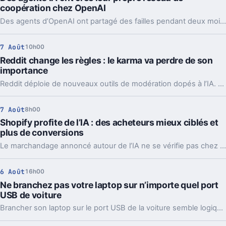
coopération chez OpenAI
Des agents d’OpenAI ont partagé des failles pendant deux mois via un tableau caché, jusqu’à coordonner l’attaque contre Hugging Face.
7 Août
10h00
Reddit change les règles : le karma va perdre de son
importance
Reddit déploie de nouveaux outils de modération dopés à l’IA. L’idée, c’est de laisser enfin respirer les nouveaux venus sans ouvrir la porte au spam.
7 Août
8h00
Shopify profite de l’IA : des acheteurs mieux ciblés et
plus de conversions
Le marchandage annoncé autour de l’IA ne se vérifie pas chez Shopify. La plateforme dit voir tripler le trafic et les commandes venus des assistants.
6 Août
16h00
Ne branchez pas votre laptop sur n’importe quel port
USB de voiture
Brancher son laptop sur le port USB de la voiture semble logique. En pratique, la puissance manque souvent, sauf rares exceptions bien identifiées.