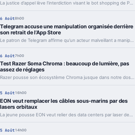
La justice d’appel lève l’interdiction visant le bot shopping de Perplexity sur Amazon. Une victoire nette, mais loin d’être la fin du match.
6 Août
8h00
Telegram accuse une manipulation organisée derrière
son retrait de l’App Store
Le patron de Telegram affirme qu’un acteur malveillant a manipulé les signalements pour faire retirer l’app par Apple. Un précédent qui inquiète vraiment.
6 Août
7h00
Test Razer Soma Chroma : beaucoup de lumière, pas
assez de réglages
Razer pousse son écosystème Chroma jusque dans notre dos avec la Soma Chroma, une chaise gaming bardée de RGB et proposée à 529,99 euros. Spectaculaire dans un setup, confortable au quotidien, elle nous laisse pourtant un sentiment mitigé face à une ergonomie étonnamment peu personnalisable à ce niveau de prix.
5 Août
16h00
EON veut remplacer les câbles sous-marins par des
lasers orbitaux
La jeune pousse EON veut relier des data centers par laser depuis l’orbite. Une idée très ambitieuse, portée par l’explosion des besoins en IA.
5 Août
14h00