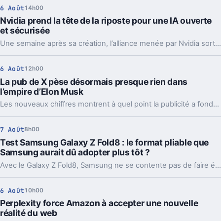
6 Août
14h00
Nvidia prend la tête de la riposte pour une IA ouverte
et sécurisée
Une semaine après sa création, l’alliance menée par Nvidia sort déjà des propositions concrètes pour sécuriser l’IA ouverte. Et ce timing compte.
6 Août
12h00
La pub de X pèse désormais presque rien dans
l’empire d’Elon Musk
Les nouveaux chiffres montrent à quel point la publicité a fondu sur X depuis 2022. Et même en légère hausse sur un trimestre, elle pèse peu dans l’ensemble.
7 Août
8h00
Test Samsung Galaxy Z Fold8 : le format pliable que
Samsung aurait dû adopter plus tôt ?
Avec le Galaxy Z Fold8, Samsung ne se contente pas de faire évoluer son smartphone pliable : il change complètement sa philosophie avec un appareil plus court, plus large et étonnamment compact. Un choix qui fonctionne particulièrement bien au quotidien, même si les concessions faites sur la photo et l’autonomie sont difficiles à ignorer sur un smartphone vendu à partir de 1 999 euros.
6 Août
10h00
Perplexity force Amazon à accepter une nouvelle
réalité du web