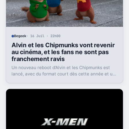
Begeek
· 16 Juil · 22h00
Alvin et les Chipmunks vont revenir
au cinéma, et les fans ne sont pas
franchement ravis
Un nouveau reboot d’Alvin et les Chipmunks est
lancé, avec du format court dès cette année et un
film en 2028. Le problème, c’est la réaction très
froide du public.