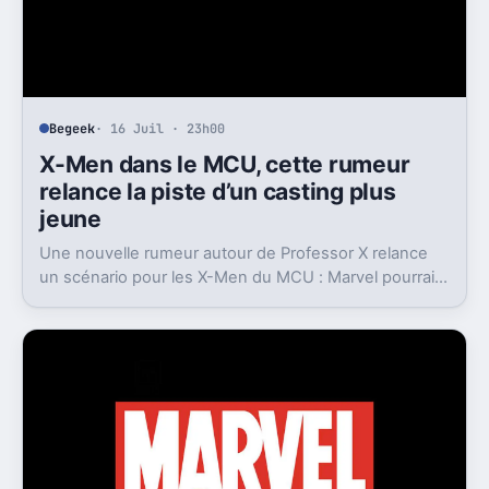
Begeek
· 16 Juil · 23h00
X-Men dans le MCU, cette rumeur
relance la piste d’un casting plus
jeune
Une nouvelle rumeur autour de Professor X relance
un scénario pour les X-Men du MCU : Marvel pourrait
miser sur une équipe bien plus jeune que prévu.