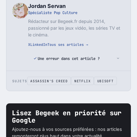
Jordan Servan
Spécialiste Pop Culture
Rédacteur sur Begeek.fr depuis 2014,
passionné par les jeux vidéo, les séries TV et
le cinéma.
X
LinkedIn
Tous ses articles →
Une erreur dans cet article ?
SUJETS
ASSASSIN'S CREED
NETFLIX
UBISOFT
Lisez Begeek en priorité sur
Google
Ajoutez-nous à vos sources préférées : nos articles
remonteront plus haut dans votre actualité.