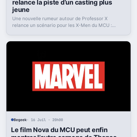
relance la piste d’un casting plus
jeune
Une nouvelle rumeur autour de Professor X
relance un scénario pour les X-Men du MCU :
Marvel pourrait miser sur une équipe bien plus
jeune que prévu.
Begeek
· 16 Juil · 20h00
Le film Nova du MCU peut enfin