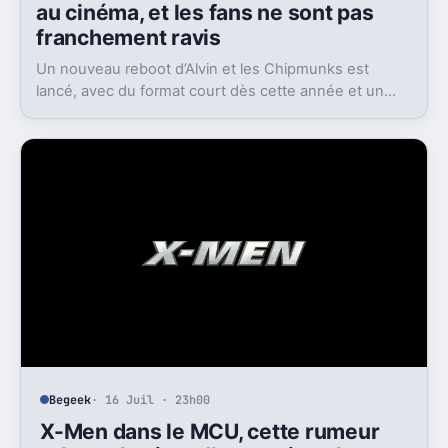
au cinéma, et les fans ne sont pas
franchement ravis
Un nouveau reboot d’Alvin et les Chipmunks est
lancé, avec du format court dès cette année et un
film en 2028. Le problème, c’est la réaction très froide
du public.
Begeek
· 16 Juil · 23h00
X-Men dans le MCU, cette rumeur