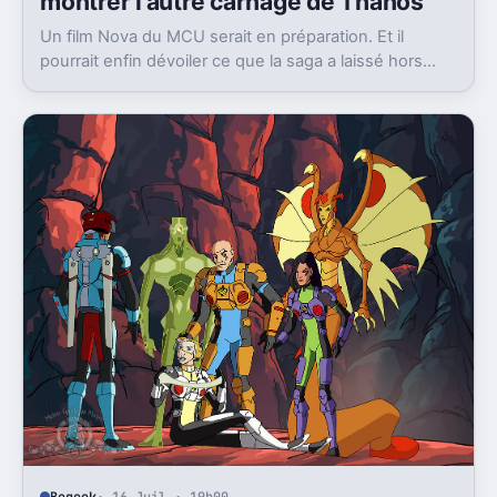
montrer l’autre carnage de Thanos
Un film Nova du MCU serait en préparation. Et il
pourrait enfin dévoiler ce que la saga a laissé hors
champ, la destruction de Xandar par Thanos.
Begeek
· 16 Juil · 19h00