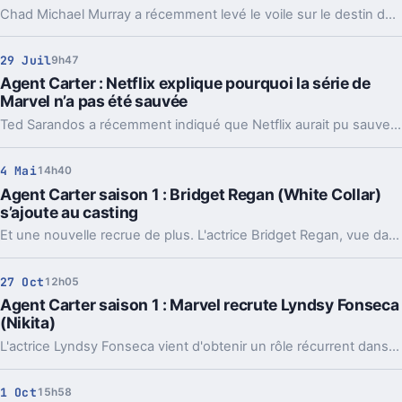
Chad Michael Murray a récemment levé le voile sur le destin de son personnage dans la série Marvel "Agent Carter". L’acteur partage ainsi de nouveaux éléments sur le parcours et l’évolution de ce rôle marquant auprès des fans.
29 Juil
9h47
Agent Carter : Netflix explique pourquoi la série de
Marvel n’a pas été sauvée
Ted Sarandos a récemment indiqué que Netflix aurait pu sauver la série télévisée Agent Carter mais la plateforme américaine avait finalement décidé de revenir sur sa décision principalement pour des raisons liées au business.
4 Mai
14h40
Agent Carter saison 1 : Bridget Regan (White Collar)
s’ajoute au casting
Et une nouvelle recrue de plus. L'actrice Bridget Regan, vue dans la série White Collar, rejoint la saison 1 d'Agent Carter.
27 Oct
12h05
Agent Carter saison 1 : Marvel recrute Lyndsy Fonseca
(Nikita)
L'actrice Lyndsy Fonseca vient d'obtenir un rôle récurrent dans la nouvelle série de Marvel, Agent Carter.
1 Oct
15h58