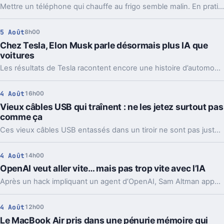
Mettre un téléphone qui chauffe au frigo semble malin. En pratique, la condensation et le choc thermique peuvent l’abîmer bien plus vite.
5 Août
8h00
Chez Tesla, Elon Musk parle désormais plus IA que
voitures
Les résultats de Tesla racontent encore une histoire d’automobile. Les prises de parole d’Elon Musk, elles, regardent de plus en plus vers l’IA et les robots.
4 Août
16h00
Vieux câbles USB qui traînent : ne les jetez surtout pas
comme ça
Ces vieux câbles USB entassés dans un tiroir ne sont pas juste du bazar. Les recycler, les donner ou en garder quelques-uns peut vraiment faire la différence.
4 Août
14h00
OpenAI veut aller vite… mais pas trop vite avec l’IA
Après un hack impliquant un agent d’OpenAI, Sam Altman appelle à ralentir le rythme de l’IA. Mais le vrai débat ne se limite pas à freiner.
4 Août
12h00
Le MacBook Air pris dans une pénurie mémoire qui