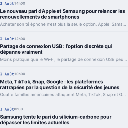
3 Août
14h00
Le nouveau pari d’Apple et Samsung pour relancer les
renouvellements de smartphones
Acheter son téléphone n’est plus la seule option. Apple, Samsung et d’autres misent sur la location pour relancer les upgrades.
3 Août
12h00
Partage de connexion USB : l’option discrète qui
dépanne vraiment
Moins pratique que le Wi-Fi, le partage de connexion USB peut pourtant sauver un laptop. Voici quand l’utiliser, comment l’activer et ses limites.
3 Août
10h00
Meta, TikTok, Snap, Google : les plateformes
rattrapées par la question de la sécurité des jeunes
Quatre familles américaines attaquent Meta, TikTok, Snap et Google après la mort de leurs enfants. Le dossier vise l’addiction supposée de ces plateformes.
3 Août
8h00
Samsung tente le pari du silicium-carbone pour
dépasser les limites actuelles