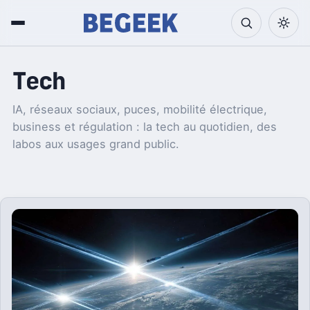
Tech
IA, réseaux sociaux, puces, mobilité électrique,
business et régulation : la tech au quotidien, des
labos aux usages grand public.