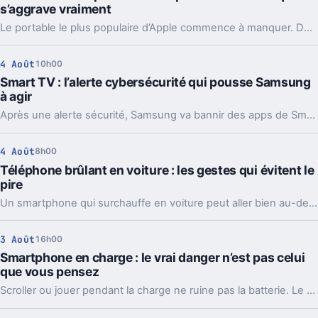
s’aggrave vraiment
Le portable le plus populaire d’Apple commence à manquer. Délais vers fin août, voire septembre, et Apple cherche déjà des parades côté mémoire.
4 Août
10h00
Smart TV : l’alerte cybersécurité qui pousse Samsung
à agir
Après une alerte sécurité, Samsung va bannir des apps de Smart TV capables de partager votre connexion avec des inconnus, en arrière-plan.
4 Août
8h00
Téléphone brûlant en voiture : les gestes qui évitent le
pire
Un smartphone qui surchauffe en voiture peut aller bien au-delà du simple bug. Support, charge et soleil direct forment souvent le trio à éviter.
3 Août
16h00
Smartphone en charge : le vrai danger n’est pas celui
que vous pensez
Scroller ou jouer pendant la charge ne ruine pas la batterie. Le vrai sujet, c’est surtout la chaleur et une recharge souvent plus lente.