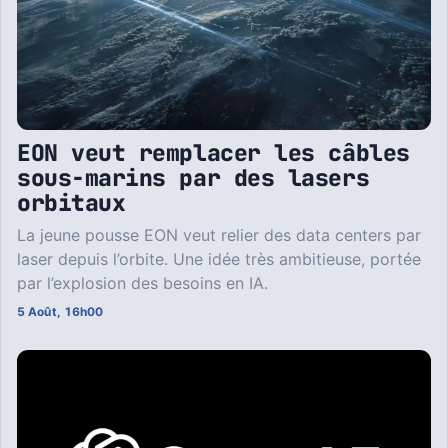
EON veut remplacer les câbles
sous-marins par des lasers
orbitaux
La jeune pousse EON veut relier des data centers par
laser depuis l’orbite. Une idée très ambitieuse, portée
par l’explosion des besoins en IA.
5 Août, 16h00