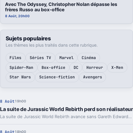
Avec The Odyssey, Christopher Nolan dépasse les
frères Russo au box-office
8 Août, 20h00
Sujets populaires
Les thèmes les plus traités dans cette rubrique.
Films
Séries TV
Marvel
Cinéma
Spider-Man
Box-office
DC
Horreur
X-Men
Star Wars
Science-fiction
Avengers
8 Août
19h00
La suite de Jurassic World Rebirth perd son réalisateur
La suite de Jurassic World Rebirth avance sans Gareth Edwards. Un départ qui rappelle un vieux problème de la saga, même si le casting devrait rester.
8 Août
18h00