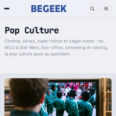
Pop Culture
Cinéma, séries, super-héros et sagas cultes : du
MCU à Star Wars, box-office, streaming et casting,
la pop culture geek au quotidien.