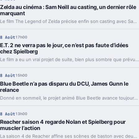
Zelda au cinéma : Sam Neill au casting, un dernier rôle
marquant
Le film The Legend of Zelda précise enfin son casting avec Sam Neill, Dichen Lachman et Yvonne Strahovski. Et ça change un peu la lecture du projet.
8 Août
17h00
E.T. 2 ne verra pas le jour, ce n’est pas faute d’idées
chez Spielberg
Le film a eu un vrai projet de suite, bien plus sombre que prévu. Mais Steven Spielberg comme les acteurs d’origine refusent toujours d’y toucher.
8 Août
15h00
Blue Beetle n’a pas disparu du DCU, James Gunn le
relance
Donné en sommeil, le projet animé Blue Beetle avance toujours. Une précision de James Gunn qui change aussi la lecture de son retour au cinéma.
8 Août
13h00
Reacher saison 4 regarde Nolan et Spielberg pour
muscler l’action
La saison 4 de Reacher affine ses scènes de baston avec deux modèles très différents, Batman et Indiana Jones. Et ça change pas mal de choses.