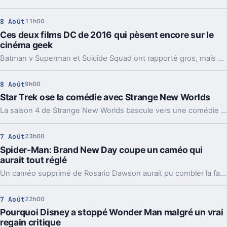
8 Août
11h00
Ces deux films DC de 2016 qui pèsent encore sur le
cinéma geek
Batman v Superman et Suicide Squad ont rapporté gros, mais cassé l’élan de DC. Dix ans après, leur ombre guide encore la relance du studio.
8 Août
9h00
Star Trek ose la comédie avec Strange New Worlds
La saison 4 de Strange New Worlds bascule vers une comédie d’ivresse improbable. Un détour léger, mais pas si anodin pour Star Trek.
7 Août
23h00
Spider-Man: Brand New Day coupe un caméo qui
aurait tout réglé
Un caméo supprimé de Rosario Dawson aurait pu combler la faille la plus commentée de Spider-Man: Brand New Day. Et ça agace les fans.
7 Août
22h00
Pourquoi Disney a stoppé Wonder Man malgré un vrai
regain critique