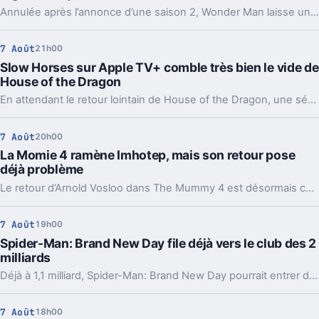
Annulée après l’annonce d’une saison 2, Wonder Man laisse un drôle de vide. Deux pistes reviennent pour expliquer ce revirement chez Disney.
7 Août
21h00
Slow Horses sur Apple TV+ comble très bien le vide de
House of the Dragon
En attendant le retour lointain de House of the Dragon, une série d’espionnage d’Apple TV+ offre un relais inattendu, avec plusieurs visages bien connus de Westeros.
7 Août
20h00
La Momie 4 ramène Imhotep, mais son retour pose
déjà problème
Le retour d’Arnold Vosloo dans The Mummy 4 est désormais confirmé. Bonne nouvelle pour les fans, sauf qu’un détail central reste entier : comment Imhotep revient-il ?
7 Août
19h00
Spider-Man: Brand New Day file déjà vers le club des 2
milliards
Déjà à 1,1 milliard, Spider-Man: Brand New Day pourrait entrer dans le cercle minuscule des films à 2 milliards. Et son calendrier l’aide beaucoup.
7 Août
18h00