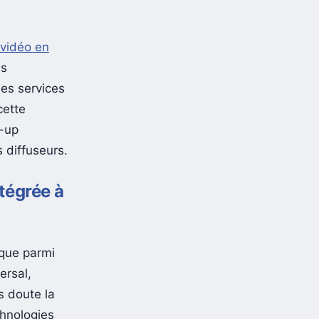
vidéo en
es
des services
cette
t-up
s diffuseurs.
ntégrée à
sque parmi
ersal,
 doute la
chnologies