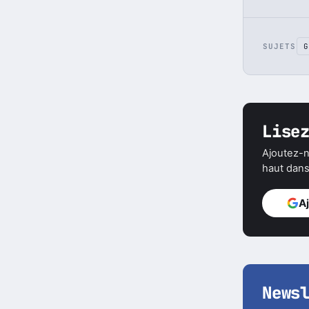
SUJETS
G
Lise
Ajoutez-n
haut dans 
A