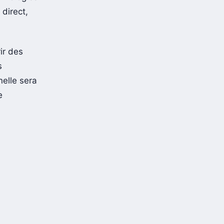
 direct,
ir des
s
nelle sera
e