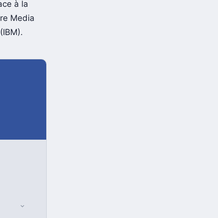
ace à la
ure Media
(IBM).