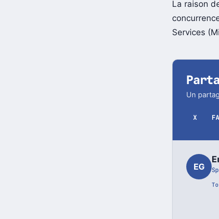
La raison d
concurrence
Services (M
Part
Un partag
X
F
E
EG
Sp
To