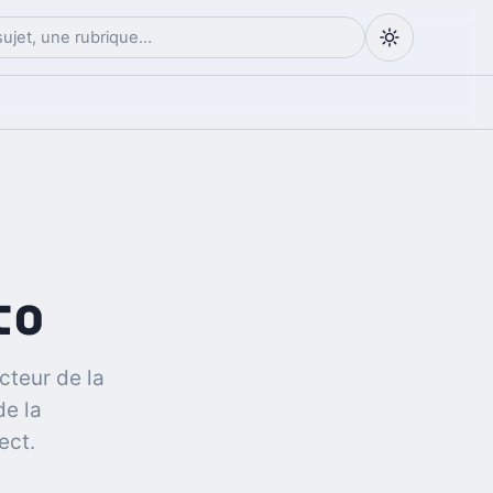
to
cteur de la
de la
ect.