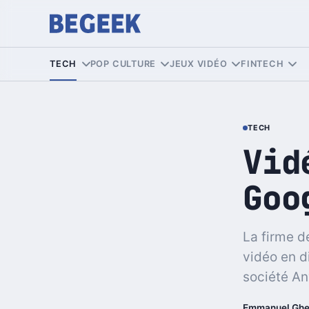
TECH
POP CULTURE
JEUX VIDÉO
FINTECH
TECH
Vid
Goo
La firme d
vidéo en d
société Anv
Emmanuel Ghe