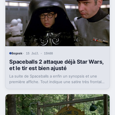
Begeek
· 15 Juil · 15h00
Spaceballs 2 attaque déjà Star Wars,
et le tir est bien ajusté
La suite de Spaceballs a enfin un synopsis et une
première affiche. Tout indique une satire très frontale
de Star Wars version Disney.