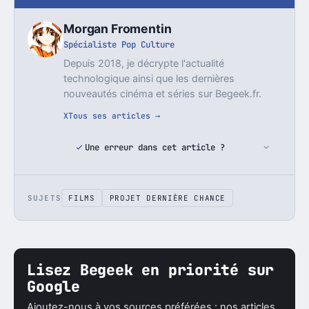
Morgan Fromentin
Spécialiste Pop Culture
Depuis 2018, je décrypte l'actualité
technologique ainsi que les dernières
nouveautés cinéma et séries sur Begeek.fr.
X
Tous ses articles →
Une erreur dans cet article ?
SUJETS
FILMS
PROJET DERNIÈRE CHANCE
Lisez Begeek en priorité sur
Google
Ajoutez-nous à vos sources préférées : nos articles