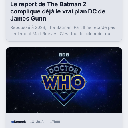
Le report de The Batman 2
complique déjà le vrai plan DC de
James Gunn
Repoussé à 2028, The Batman: Part II ne retarde pas
seulement Matt Reeves. C’est tout le calendrier du
Batman du DCU qui se retrouve coincé.
Begeek
· 18 Juil · 17h00