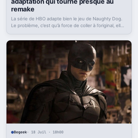
adaptation qui tourne presque au
remake
La série de HBO adapte bien le jeu de Naughty Dog.
Le problème, c’est qu’à force de coller à l’original, elle
finit parfois par sembler redondante.
Begeek
· 18 Juil · 18h00