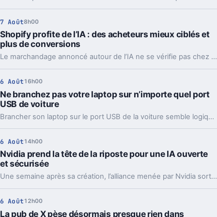
7 Août
8h00
Shopify profite de l’IA : des acheteurs mieux ciblés et
plus de conversions
Le marchandage annoncé autour de l’IA ne se vérifie pas chez Shopify. La plateforme dit voir tripler le trafic et les commandes venus des assistants.
6 Août
16h00
Ne branchez pas votre laptop sur n’importe quel port
USB de voiture
Brancher son laptop sur le port USB de la voiture semble logique. En pratique, la puissance manque souvent, sauf rares exceptions bien identifiées.
6 Août
14h00
Nvidia prend la tête de la riposte pour une IA ouverte
et sécurisée
Une semaine après sa création, l’alliance menée par Nvidia sort déjà des propositions concrètes pour sécuriser l’IA ouverte. Et ce timing compte.
6 Août
12h00
La pub de X pèse désormais presque rien dans