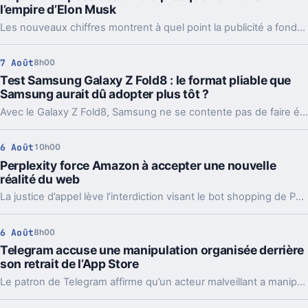
l’empire d’Elon Musk
Les nouveaux chiffres montrent à quel point la publicité a fondu sur X depuis 2022. Et même en légère hausse sur un trimestre, elle pèse peu dans l’ensemble.
7 Août
8h00
Test Samsung Galaxy Z Fold8 : le format pliable que
Samsung aurait dû adopter plus tôt ?
Avec le Galaxy Z Fold8, Samsung ne se contente pas de faire évoluer son smartphone pliable : il change complètement sa philosophie avec un appareil plus court, plus large et étonnamment compact. Un choix qui fonctionne particulièrement bien au quotidien, même si les concessions faites sur la photo et l’autonomie sont difficiles à ignorer sur un smartphone vendu à partir de 1 999 euros.
6 Août
10h00
Perplexity force Amazon à accepter une nouvelle
réalité du web
La justice d’appel lève l’interdiction visant le bot shopping de Perplexity sur Amazon. Une victoire nette, mais loin d’être la fin du match.
6 Août
8h00
Telegram accuse une manipulation organisée derrière
son retrait de l’App Store
Le patron de Telegram affirme qu’un acteur malveillant a manipulé les signalements pour faire retirer l’app par Apple. Un précédent qui inquiète vraiment.