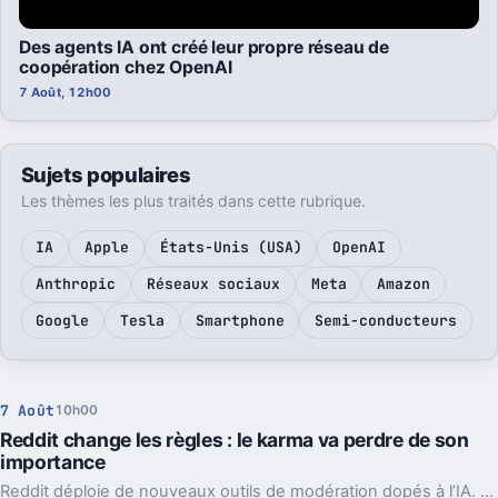
Des agents IA ont créé leur propre réseau de
coopération chez OpenAI
7 Août, 12h00
Sujets populaires
Les thèmes les plus traités dans cette rubrique.
IA
Apple
États-Unis (USA)
OpenAI
Anthropic
Réseaux sociaux
Meta
Amazon
Google
Tesla
Smartphone
Semi-conducteurs
7 Août
10h00
Reddit change les règles : le karma va perdre de son
importance
Reddit déploie de nouveaux outils de modération dopés à l’IA. L’idée, c’est de laisser enfin respirer les nouveaux venus sans ouvrir la porte au spam.