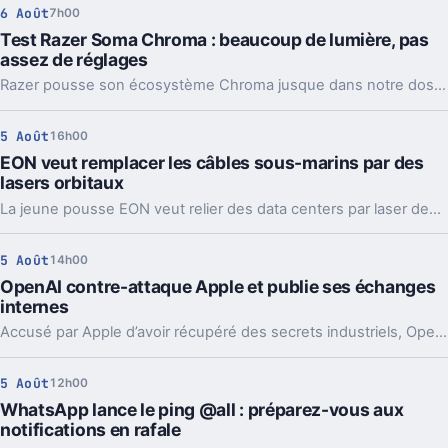
6 Août
7h00
Test Razer Soma Chroma : beaucoup de lumière, pas
assez de réglages
Razer pousse son écosystème Chroma jusque dans notre dos avec la Soma Chroma, une chaise gaming bardée de RGB et proposée à 529,99 euros. Spectaculaire dans un setup, confortable au quotidien, elle nous laisse pourtant un sentiment mitigé face à une ergonomie étonnamment peu personnalisable à ce niveau de prix.
5 Août
16h00
EON veut remplacer les câbles sous-marins par des
lasers orbitaux
La jeune pousse EON veut relier des data centers par laser depuis l’orbite. Une idée très ambitieuse, portée par l’explosion des besoins en IA.
5 Août
14h00
OpenAI contre-attaque Apple et publie ses échanges
internes
Accusé par Apple d’avoir récupéré des secrets industriels, OpenAI riposte avec des mails et des logs de chat. L’enjeu va bien au-delà du simple procès.
5 Août
12h00
WhatsApp lance le ping @all : préparez-vous aux
notifications en rafale