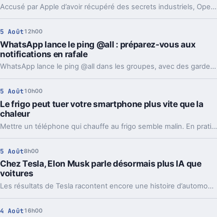
Accusé par Apple d’avoir récupéré des secrets industriels, OpenAI riposte avec des mails et des logs de chat. L’enjeu va bien au-delà du simple procès.
5 Août
12h00
WhatsApp lance le ping @all : préparez-vous aux
notifications en rafale
WhatsApp lance le ping @all dans les groupes, avec des garde-fous. Sondages et création de sous-groupes gagnent aussi en souplesse.
5 Août
10h00
Le frigo peut tuer votre smartphone plus vite que la
chaleur
Mettre un téléphone qui chauffe au frigo semble malin. En pratique, la condensation et le choc thermique peuvent l’abîmer bien plus vite.
5 Août
8h00
Chez Tesla, Elon Musk parle désormais plus IA que
voitures
Les résultats de Tesla racontent encore une histoire d’automobile. Les prises de parole d’Elon Musk, elles, regardent de plus en plus vers l’IA et les robots.
4 Août
16h00