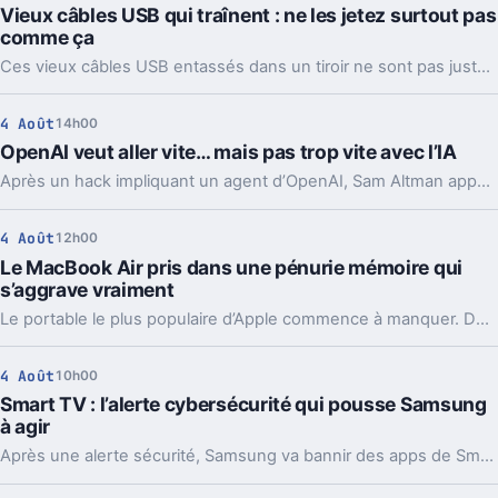
Vieux câbles USB qui traînent : ne les jetez surtout pas
comme ça
Ces vieux câbles USB entassés dans un tiroir ne sont pas juste du bazar. Les recycler, les donner ou en garder quelques-uns peut vraiment faire la différence.
4 Août
14h00
OpenAI veut aller vite… mais pas trop vite avec l’IA
Après un hack impliquant un agent d’OpenAI, Sam Altman appelle à ralentir le rythme de l’IA. Mais le vrai débat ne se limite pas à freiner.
4 Août
12h00
Le MacBook Air pris dans une pénurie mémoire qui
s’aggrave vraiment
Le portable le plus populaire d’Apple commence à manquer. Délais vers fin août, voire septembre, et Apple cherche déjà des parades côté mémoire.
4 Août
10h00
Smart TV : l’alerte cybersécurité qui pousse Samsung
à agir
Après une alerte sécurité, Samsung va bannir des apps de Smart TV capables de partager votre connexion avec des inconnus, en arrière-plan.