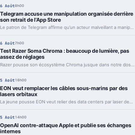
6 Août
8h00
Telegram accuse une manipulation organisée derrière
son retrait de l’App Store
Le patron de Telegram affirme qu’un acteur malveillant a manipulé les signalements pour faire retirer l’app par Apple. Un précédent qui inquiète vraiment.
6 Août
7h00
Test Razer Soma Chroma : beaucoup de lumière, pas
assez de réglages
Razer pousse son écosystème Chroma jusque dans notre dos avec la Soma Chroma, une chaise gaming bardée de RGB et proposée à 529,99 euros. Spectaculaire dans un setup, confortable au quotidien, elle nous laisse pourtant un sentiment mitigé face à une ergonomie étonnamment peu personnalisable à ce niveau de prix.
5 Août
16h00
EON veut remplacer les câbles sous-marins par des
lasers orbitaux
La jeune pousse EON veut relier des data centers par laser depuis l’orbite. Une idée très ambitieuse, portée par l’explosion des besoins en IA.
5 Août
14h00
OpenAI contre-attaque Apple et publie ses échanges
internes