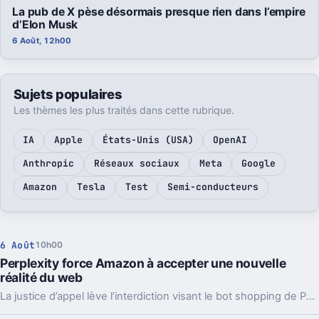
La pub de X pèse désormais presque rien dans l’empire
d’Elon Musk
6 Août, 12h00
Sujets populaires
Les thèmes les plus traités dans cette rubrique.
IA
Apple
États-Unis (USA)
OpenAI
Anthropic
Réseaux sociaux
Meta
Google
Amazon
Tesla
Test
Semi-conducteurs
6 Août
10h00
Perplexity force Amazon à accepter une nouvelle
réalité du web
La justice d’appel lève l’interdiction visant le bot shopping de Perplexity sur Amazon. Une victoire nette, mais loin d’être la fin du match.