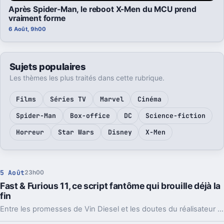
Après Spider-Man, le reboot X-Men du MCU prend
vraiment forme
6 Août, 9h00
Sujets populaires
Les thèmes les plus traités dans cette rubrique.
Films
Séries TV
Marvel
Cinéma
Spider-Man
Box-office
DC
Science-fiction
Horreur
Star Wars
Disney
X-Men
5 Août
23h00
Fast & Furious 11, ce script fantôme qui brouille déjà la
fin
Entre les promesses de Vin Diesel et les doutes du réalisateur Louis Leterrier, la conclusion de la saga Fast & Furious paraît plus floue que prévu.