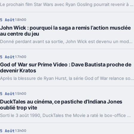
Le prochain film Star Wars avec Ryan Gosling pourrait revenir à des décors bien réels. Un détail technique, mais pas du tout anodin pour la saga.
5 Août
18h00
John Wick : pourquoi la saga a remis l’action musclée
au centre du jeu
Donné perdant avant sa sortie, John Wick est devenu un modèle pour le cinéma d’action. Et pour Keanu Reeves, ce succès tient aussi au respect du public.
5 Août
17h00
God of War sur Prime Video : Dave Bautista proche de
devenir Kratos
Après la blessure de Ryan Hurst, la série God of War relance son casting principal. Dave Bautista négocie pour reprendre Kratos et relancer le tournage.
5 Août
15h00
DuckTales au cinéma, ce pastiche d’Indiana Jones
oublié trop vite
Sorti le 3 août 1990, DuckTales the Movie a raté le box-office malgré de bonnes critiques. Son vrai intérêt est ailleurs, dans un étonnant aller-retour avec Indiana Jones.
5 Août
13h00