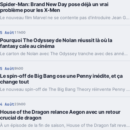
Spider-Man: Brand New Day pose déjà un vrai
problème pour les X-Men
Le nouveau film Marvel ne se contente pas d’introduire Jean Grey. Il installe aussi une technologie et un antagoniste qui sentent très fort le Weapon X.
5 Août
11h00
Pourquoi The Odyssey de Nolan réussit là où la
fantasy cale au cinéma
Le carton de Nolan avec The Odyssey tranche avec des années d'échecs pour la fantasy épique. La vraie différence tient moins au casting qu'à la mise en scène.
5 Août
9h00
Le spin-off de Big Bang ose une Penny inédite, et ça
change tout
Le nouveau spin-off de The Big Bang Theory réinvente Penny en survivante anti-IA. Un simple caméo, mais pas si anodin.
4 Août
23h00
House of the Dragon relance Aegon avec un retour
crucial de dragon
À un épisode de la fin de saison, House of the Dragon fait revenir Sunfyre. Un choc qui change la guerre et prépare déjà la dernière saison.