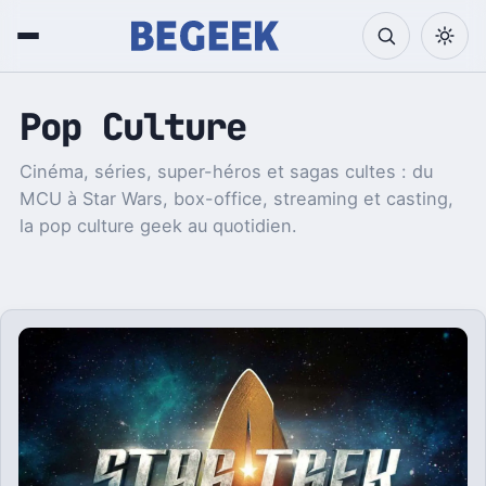
Pop Culture
Cinéma, séries, super-héros et sagas cultes : du
MCU à Star Wars, box-office, streaming et casting,
la pop culture geek au quotidien.