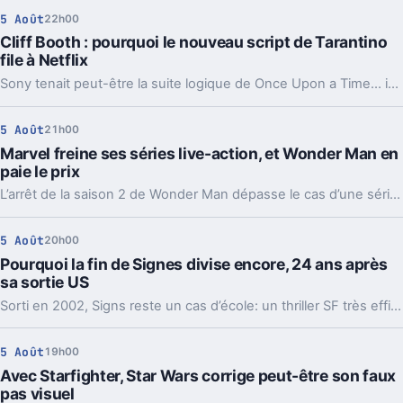
5 Août
22h00
Cliff Booth : pourquoi le nouveau script de Tarantino
file à Netflix
Sony tenait peut-être la suite logique de Once Upon a Time… in Hollywood. Mais un choix de Quentin Tarantino a déplacé le projet vers Netflix.
5 Août
21h00
Marvel freine ses séries live-action, et Wonder Man en
paie le prix
L’arrêt de la saison 2 de Wonder Man dépasse le cas d’une série. Marvel réduit la voilure sur Disney+ pour éviter d’user sa machine cinéma.
5 Août
20h00
Pourquoi la fin de Signes divise encore, 24 ans après
sa sortie US
Sorti en 2002, Signs reste un cas d’école: un thriller SF très efficace dont la révélation finale continue de diviser autour de M. Night Shyamalan.
5 Août
19h00
Avec Starfighter, Star Wars corrige peut-être son faux
pas visuel