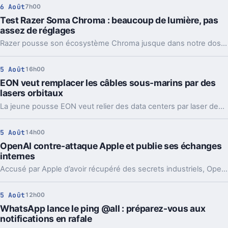
6 Août
7h00
Test Razer Soma Chroma : beaucoup de lumière, pas
assez de réglages
Razer pousse son écosystème Chroma jusque dans notre dos avec la Soma Chroma, une chaise gaming bardée de RGB et proposée à 529,99 euros. Spectaculaire dans un setup, confortable au quotidien, elle nous laisse pourtant un sentiment mitigé face à une ergonomie étonnamment peu personnalisable à ce niveau de prix.
5 Août
16h00
EON veut remplacer les câbles sous-marins par des
lasers orbitaux
La jeune pousse EON veut relier des data centers par laser depuis l’orbite. Une idée très ambitieuse, portée par l’explosion des besoins en IA.
5 Août
14h00
OpenAI contre-attaque Apple et publie ses échanges
internes
Accusé par Apple d’avoir récupéré des secrets industriels, OpenAI riposte avec des mails et des logs de chat. L’enjeu va bien au-delà du simple procès.
5 Août
12h00
WhatsApp lance le ping @all : préparez-vous aux
notifications en rafale