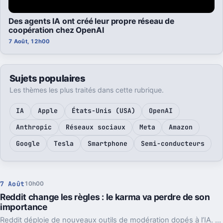
Des agents IA ont créé leur propre réseau de
coopération chez OpenAI
7 Août, 12h00
Sujets populaires
Les thèmes les plus traités dans cette rubrique.
IA
Apple
États-Unis (USA)
OpenAI
Anthropic
Réseaux sociaux
Meta
Amazon
Google
Tesla
Smartphone
Semi-conducteurs
7 Août
10h00
Reddit change les règles : le karma va perdre de son
importance
Reddit déploie de nouveaux outils de modération dopés à l’IA. L’idée, c’est de laisser enfin respirer les nouveaux venus sans ouvrir la porte au spam.