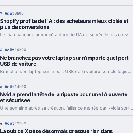
7 Août
8h00
Shopify profite de l’IA : des acheteurs mieux ciblés et
plus de conversions
Le marchandage annoncé autour de l’IA ne se vérifie pas chez Shopify. La plateforme dit voir tripler le trafic et les commandes venus des assistants.
6 Août
16h00
Ne branchez pas votre laptop sur n’importe quel port
USB de voiture
Brancher son laptop sur le port USB de la voiture semble logique. En pratique, la puissance manque souvent, sauf rares exceptions bien identifiées.
6 Août
14h00
Nvidia prend la tête de la riposte pour une IA ouverte
et sécurisée
Une semaine après sa création, l’alliance menée par Nvidia sort déjà des propositions concrètes pour sécuriser l’IA ouverte. Et ce timing compte.
6 Août
12h00
La pub de X pèse désormais presque rien dans