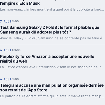
l’empire d’Elon Musk
Les nouveaux chiffres montrent à quel point la publicité a fondu sur X depuis 2022. Et même en légère hausse sur un trimestre, elle pèse peu dans l’ensemble.
7 Août
8h00
Test Samsung Galaxy Z Fold8 : le format pliable que
Samsung aurait dû adopter plus tôt ?
Avec le Galaxy Z Fold8, Samsung ne se contente pas de faire évoluer son smartphone pliable : il change complètement sa philosophie avec un appareil plus court, plus large et étonnamment compact. Un choix qui fonctionne particulièrement bien au quotidien, même si les concessions faites sur la photo et l’autonomie sont difficiles à ignorer sur un smartphone vendu à partir de 1 999 euros.
6 Août
10h00
Perplexity force Amazon à accepter une nouvelle
réalité du web
La justice d’appel lève l’interdiction visant le bot shopping de Perplexity sur Amazon. Une victoire nette, mais loin d’être la fin du match.
6 Août
8h00
Telegram accuse une manipulation organisée derrière
son retrait de l’App Store
Le patron de Telegram affirme qu’un acteur malveillant a manipulé les signalements pour faire retirer l’app par Apple. Un précédent qui inquiète vraiment.