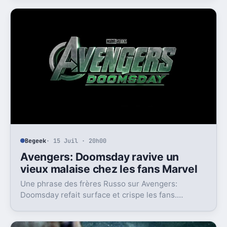
Begeek
· 15 Juil · 20h00
Avengers: Doomsday ravive un
vieux malaise chez les fans Marvel
Une phrase des frères Russo sur Avengers:
Doomsday refait surface et crispe les fans.
Derrière la polémique, c’est la stratégie de Marvel
qui est visée.