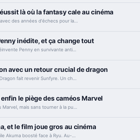
ussit là où la fantasy cale au cinéma
Le carton de Nolan avec The Odyssey tranche avec des années d'échecs pour la fantasy épique. La vraie différence tient moins au casting qu'à la mise en scène.
enny inédite, et ça change tout
Le nouveau spin-off de The Big Bang Theory réinvente Penny en survivante anti-IA. Un simple caméo, mais pas si anodin.
n avec un retour crucial de dragon
À un épisode de la fin de saison, House of the Dragon fait revenir Sunfyre. Un choc qui change la guerre et prépare déjà la dernière saison.
enfin le piège des caméos Marvel
Spider-Man: Brand New Day multiplie les invités Marvel, mais sans tourner à la pub géante. C’est rare dans le MCU récent, et ça change beaucoup.
, et le film joue gros au cinéma
Une nouvelle séquence de Street Fighter dévoile Akuma boosté face à Ryu. Au-delà du fan service, le film devra surtout prouver qu’il peut lancer une saga.