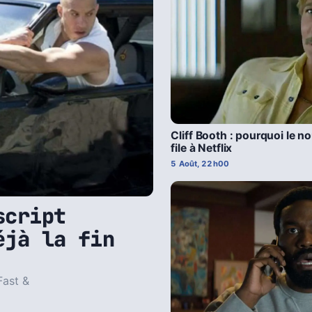
Cliff Booth : pourquoi le n
file à Netflix
5 Août, 22h00
script
éjà la fin
Fast &