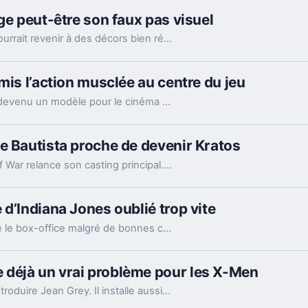
ge peut-être son faux pas visuel
Le prochain film Star Wars avec Ryan Gosling pourrait revenir à des décors bien réels. Un détail technique, mais pas du tout anodin pour la saga.
mis l’action musclée au centre du jeu
Donné perdant avant sa sortie, John Wick est devenu un modèle pour le cinéma d’action. Et pour Keanu Reeves, ce succès tient aussi au respect du public.
e Bautista proche de devenir Kratos
Après la blessure de Ryan Hurst, la série God of War relance son casting principal. Dave Bautista négocie pour reprendre Kratos et relancer le tournage.
d’Indiana Jones oublié trop vite
Sorti le 3 août 1990, DuckTales the Movie a raté le box-office malgré de bonnes critiques. Son vrai intérêt est ailleurs, dans un étonnant aller-retour avec Indiana Jones.
déjà un vrai problème pour les X-Men
Le nouveau film Marvel ne se contente pas d’introduire Jean Grey. Il installe aussi une technologie et un antagoniste qui sentent très fort le Weapon X.