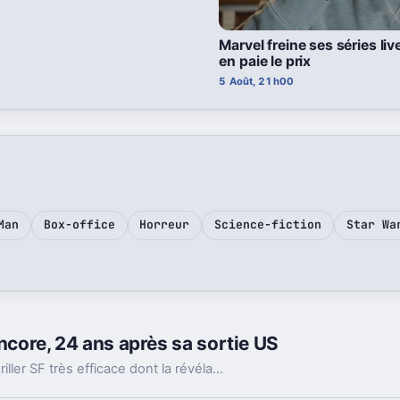
Marvel freine ses séries li
en paie le prix
5 Août, 21h00
Man
Box-office
Horreur
Science-fiction
Star Wa
encore, 24 ans après sa sortie US
Sorti en 2002, Signs reste un cas d’école: un thriller SF très efficace dont la révélation finale continue de diviser autour de M. Night Shyamalan.