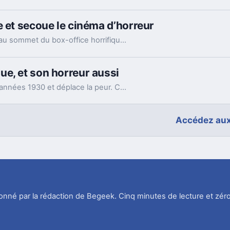
e et secoue le cinéma d’horreur
Avec un budget minuscule, Obsession grimpe au sommet du box-office horrifique. Son succès raconte aussi autre chose, sur l’appétit du public.
e, et son horreur aussi
La saison 2 de Welcome to Derry remonte aux années 1930 et déplace la peur. Cette fois, le monstre n’est pas seulement Pennywise.
Accédez aux
tionné par la rédaction de Begeek. Cinq minutes de lecture et zéro