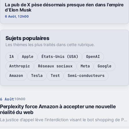
La pub de X pèse désormais presque rien dans l’empire
d’Elon Musk
6 Août, 12h00
Sujets populaires
Les thèmes les plus traités dans cette rubrique.
IA
Apple
États-Unis (USA)
OpenAI
Anthropic
Réseaux sociaux
Meta
Google
Amazon
Tesla
Test
Semi-conducteurs
6 Août
10h00
Perplexity force Amazon à accepter une nouvelle
réalité du web
La justice d’appel lève l’interdiction visant le bot shopping de Perplexity sur Amazon. Une victoire nette, mais loin d’être la fin du match.