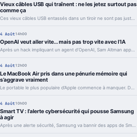
Vieux câbles USB qui traînent : ne les jetez surtout pas
comme ça
Ces vieux câbles USB entassés dans un tiroir ne sont pas juste du bazar. Les recycler, les donner ou en garder quelques-uns peut vraiment faire la différence.
4 Août
14h00
OpenAI veut aller vite… mais pas trop vite avec l’IA
Après un hack impliquant un agent d’OpenAI, Sam Altman appelle à ralentir le rythme de l’IA. Mais le vrai débat ne se limite pas à freiner.
4 Août
12h00
Le MacBook Air pris dans une pénurie mémoire qui
s’aggrave vraiment
Le portable le plus populaire d’Apple commence à manquer. Délais vers fin août, voire septembre, et Apple cherche déjà des parades côté mémoire.
4 Août
10h00
Smart TV : l’alerte cybersécurité qui pousse Samsung
à agir
Après une alerte sécurité, Samsung va bannir des apps de Smart TV capables de partager votre connexion avec des inconnus, en arrière-plan.