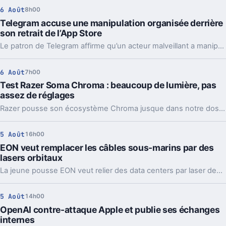
6 Août
8h00
Telegram accuse une manipulation organisée derrière
son retrait de l’App Store
Le patron de Telegram affirme qu’un acteur malveillant a manipulé les signalements pour faire retirer l’app par Apple. Un précédent qui inquiète vraiment.
6 Août
7h00
Test Razer Soma Chroma : beaucoup de lumière, pas
assez de réglages
Razer pousse son écosystème Chroma jusque dans notre dos avec la Soma Chroma, une chaise gaming bardée de RGB et proposée à 529,99 euros. Spectaculaire dans un setup, confortable au quotidien, elle nous laisse pourtant un sentiment mitigé face à une ergonomie étonnamment peu personnalisable à ce niveau de prix.
5 Août
16h00
EON veut remplacer les câbles sous-marins par des
lasers orbitaux
La jeune pousse EON veut relier des data centers par laser depuis l’orbite. Une idée très ambitieuse, portée par l’explosion des besoins en IA.
5 Août
14h00
OpenAI contre-attaque Apple et publie ses échanges
internes