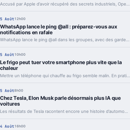
Accusé par Apple d’avoir récupéré des secrets industriels, OpenAI riposte avec des mails et des logs de chat. L’enjeu va bien au-delà du simple procès.
5 Août
12h00
WhatsApp lance le ping @all : préparez-vous aux
notifications en rafale
WhatsApp lance le ping @all dans les groupes, avec des garde-fous. Sondages et création de sous-groupes gagnent aussi en souplesse.
5 Août
10h00
Le frigo peut tuer votre smartphone plus vite que la
chaleur
Mettre un téléphone qui chauffe au frigo semble malin. En pratique, la condensation et le choc thermique peuvent l’abîmer bien plus vite.
5 Août
8h00
Chez Tesla, Elon Musk parle désormais plus IA que
voitures
Les résultats de Tesla racontent encore une histoire d’automobile. Les prises de parole d’Elon Musk, elles, regardent de plus en plus vers l’IA et les robots.
4 Août
16h00