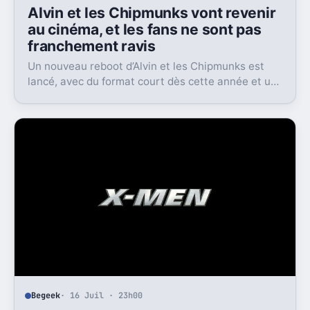
Alvin et les Chipmunks vont revenir
au cinéma, et les fans ne sont pas
franchement ravis
Un nouveau reboot d’Alvin et les Chipmunks est
lancé, avec du format court dès cette année et un
film en 2028. Le problème, c’est la réaction très
froide du public.
Begeek
· 16 Juil · 23h00