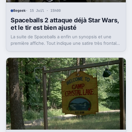
Begeek
· 15 Juil · 15h00
Spaceballs 2 attaque déjà Star Wars,
et le tir est bien ajusté
La suite de Spaceballs a enfin un synopsis et une
première affiche. Tout indique une satire très frontale
de Star Wars version Disney.