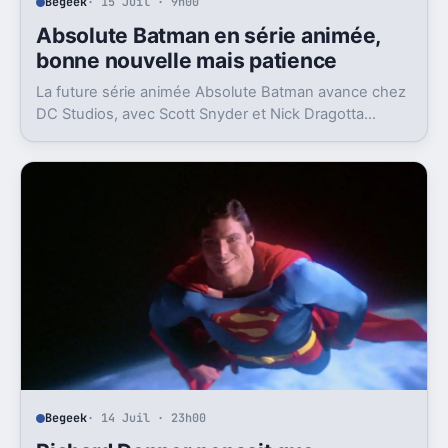
Begeek
· 15 Juil · 9h00
Absolute Batman en série animée,
bonne nouvelle mais patience
La future série animée Absolute Batman avance chez
DC Studios, avec Scott Snyder et Nick Dragotta
impliqués. Mais la sortie n’est clairement pas pour
demain.
Begeek
· 14 Juil · 23h00