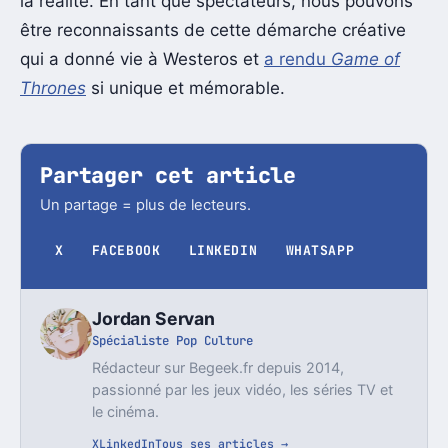
la réalité. En tant que spectateurs, nous pouvons
être reconnaissants de cette démarche créative
qui a donné vie à Westeros et
a rendu
Game of
Thrones
si unique et mémorable.
Partager cet article
Un partage = plus de lecteurs.
X
FACEBOOK
LINKEDIN
WHATSAPP
Jordan Servan
Spécialiste Pop Culture
Rédacteur sur Begeek.fr depuis 2014,
passionné par les jeux vidéo, les séries TV et
le cinéma.
X
LinkedIn
Tous ses articles →