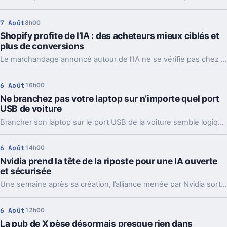
7 Août
8h00
Shopify profite de l’IA : des acheteurs mieux ciblés et
plus de conversions
Le marchandage annoncé autour de l’IA ne se vérifie pas chez Shopify. La plateforme dit voir tripler le trafic et les commandes venus des assistants.
6 Août
16h00
Ne branchez pas votre laptop sur n’importe quel port
USB de voiture
Brancher son laptop sur le port USB de la voiture semble logique. En pratique, la puissance manque souvent, sauf rares exceptions bien identifiées.
6 Août
14h00
Nvidia prend la tête de la riposte pour une IA ouverte
et sécurisée
Une semaine après sa création, l’alliance menée par Nvidia sort déjà des propositions concrètes pour sécuriser l’IA ouverte. Et ce timing compte.
6 Août
12h00
La pub de X pèse désormais presque rien dans