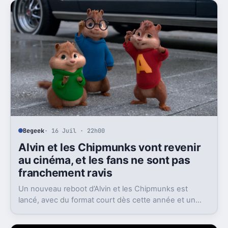
Begeek
· 16 Juil · 22h00
Alvin et les Chipmunks vont revenir
au cinéma, et les fans ne sont pas
franchement ravis
Un nouveau reboot d’Alvin et les Chipmunks est
lancé, avec du format court dès cette année et un
film en 2028. Le problème, c’est la réaction très froide
du public.