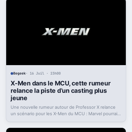
Begeek
· 16 Juil · 23h00
X-Men dans le MCU, cette rumeur
relance la piste d’un casting plus
jeune
Une nouvelle rumeur autour de Professor X relance
un scénario pour les X-Men du MCU : Marvel pourrait
miser sur une équipe bien plus jeune que prévu.