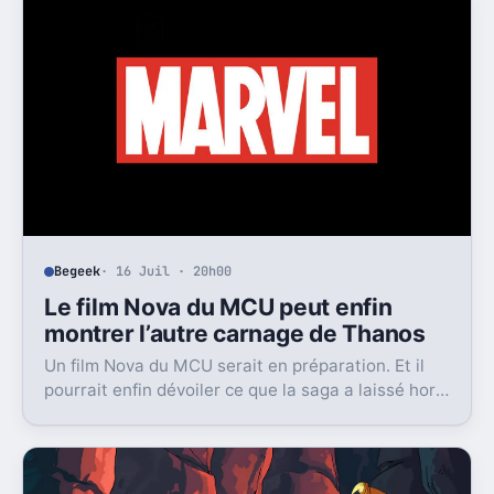
Begeek
· 16 Juil · 20h00
Le film Nova du MCU peut enfin
montrer l’autre carnage de Thanos
Un film Nova du MCU serait en préparation. Et il
pourrait enfin dévoiler ce que la saga a laissé hors
champ, la destruction de Xandar par Thanos.