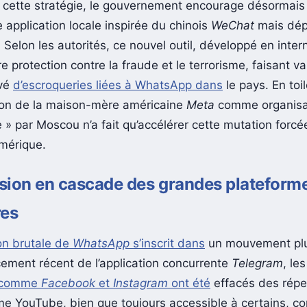
cette stratégie, le gouvernement encourage désormais 
e application locale inspirée du chinois
WeChat
mais dép
 Selon les autorités, ce nouvel outil, développé en interne
e protection contre la fraude et le terrorisme, faisant val
vé
d’escroqueries liées à WhatsApp dans
le pays. En toi
ion de la maison-mère américaine
Meta
comme organisa
 » par Moscou n’a fait qu’accélérer cette mutation forcé
mérique.
sion en cascade des grandes plateform
res
ion brutale de
WhatsApp
s’inscrit dans
un mouvement plu
acement récent de l’application concurrente
Telegram
, le
comme
Facebook
et
Instagram
ont été
effacés des répe
e YouTube, bien que toujours accessible à certains, co