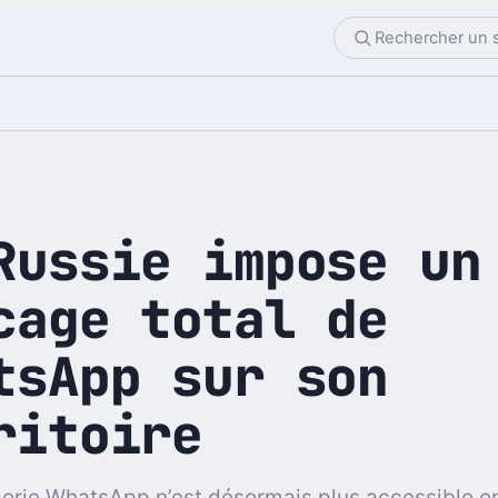
Russie impose un
cage total de
tsApp sur son
ritoire
rie WhatsApp n’est désormais plus accessible en