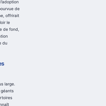
l’adoption
ourvue de
, offrirait
oir le
le de fond,
tion
e du
es
s large.
s géants
rtoires
nnaît