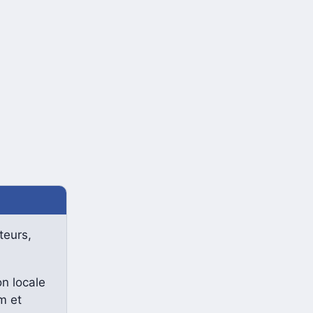
teurs,
n locale
m et