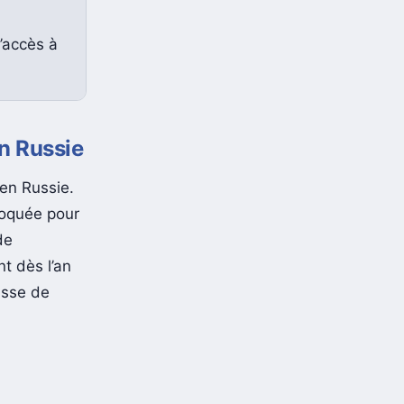
’accès à
en Russie
en Russie.
bloquée pour
de
t dès l’an
usse de