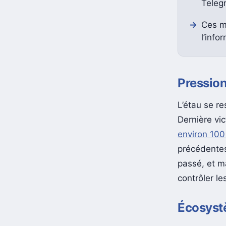
Teleg
Ces m
l’info
Pression
L’étau se r
Dernière vi
environ 100 
précédentes
passé, et m
contrôler le
Écosyst