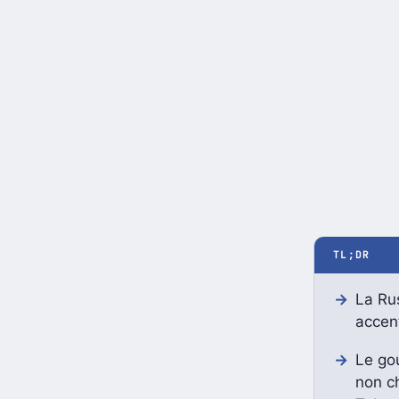
TL;DR
La Rus
accent
Le go
non ch