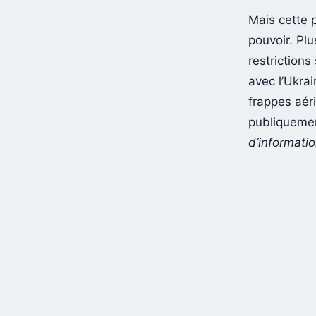
Des voix
Mais cette 
pouvoir. Plu
restrictions
avec l’Ukrai
frappes aér
publiquemen
d’informatio