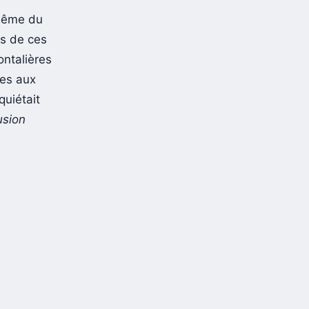
les
 même du
ts de ces
ontalières
ées aux
quiétait
usion