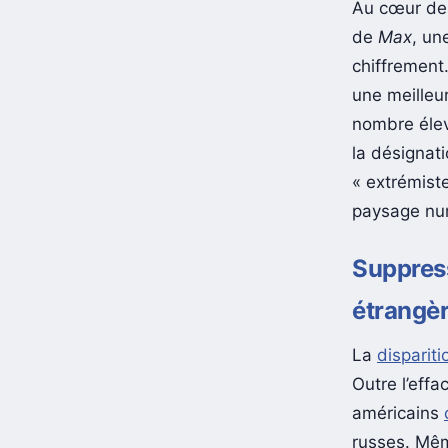
Au cœur de 
de
Max
, un
chiffrement.
une meilleur
nombre éle
la désignat
« extrémiste
paysage nu
Suppres
étrangè
La
disparit
Outre l’eff
américains
russes. Mêm