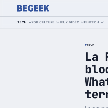
TECH
POP CULTURE
JEUX VIDÉO
FINTECH
TECH
La 
blo
Wha
ter
La message