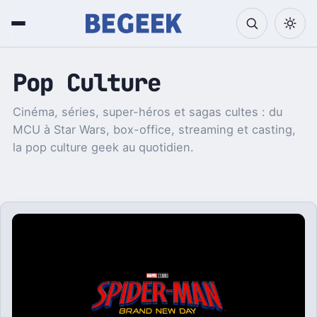
Pop Culture
Cinéma, séries, super-héros et sagas cultes : du
MCU à Star Wars, box-office, streaming et casting,
la pop culture geek au quotidien.