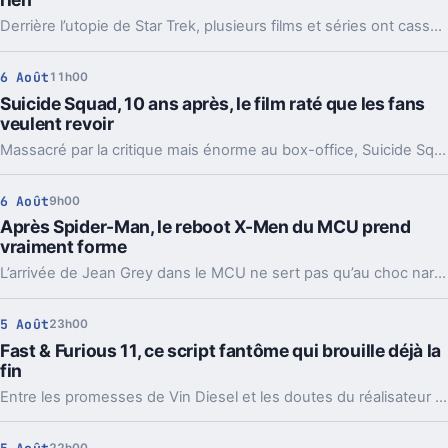
Derrière l’utopie de Star Trek, plusieurs films et séries ont cassé les règles de Gene Roddenberry. Et parfois, c’est justement ce qui les a rendus meilleurs.
6 Août
11h00
Suicide Squad, 10 ans après, le film raté que les fans
veulent revoir
Massacré par la critique mais énorme au box-office, Suicide Squad reste un cas d’école chez DC. Et l’appel au montage d’Ayer n’a jamais cessé.
6 Août
9h00
Après Spider-Man, le reboot X-Men du MCU prend
vraiment forme
L’arrivée de Jean Grey dans le MCU ne sert pas qu’au choc narratif. Elle dessine déjà l’âge, les thèmes et les menaces du futur film X-Men.
5 Août
23h00
Fast & Furious 11, ce script fantôme qui brouille déjà la
fin
Entre les promesses de Vin Diesel et les doutes du réalisateur Louis Leterrier, la conclusion de la saga Fast & Furious paraît plus floue que prévu.
22h00