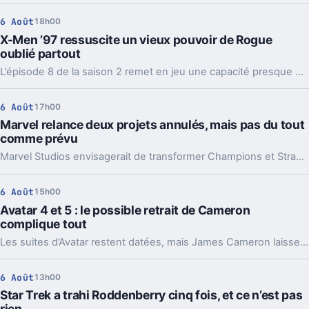
6 Août
18h00
X-Men ’97 ressuscite un vieux pouvoir de Rogue
oublié partout
L’épisode 8 de la saison 2 remet en jeu une capacité presque effacée des comics de Rogue. Et ce détail change la lecture de toute l’intrigue.
6 Août
17h00
Marvel relance deux projets annulés, mais pas du tout
comme prévu
Marvel Studios envisagerait de transformer Champions et Strange Academy en films. Un virage qui en dit long sur l’état de sa stratégie.
6 Août
15h00
Avatar 4 et 5 : le possible retrait de Cameron
complique tout
Les suites d’Avatar restent datées, mais James Cameron laisse entendre qu’il pourrait passer la main. Et là, l’équation change vraiment.
6 Août
13h00
Star Trek a trahi Roddenberry cinq fois, et ce n’est pas
rien