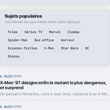
Sujets populaires
Les thèmes les plus traités dans cette rubrique.
Films
Séries TV
Marvel
Cinéma
Spider-Man
Box-office
Horreur
Science-fiction
X-Men
Star Wars
DC
Disney
6 Août
23h00
X-Men ’97 désigne enfin le mutant le plus dangereux,
et surprend
On pensait à Wolverine, voire à Jean Grey. L’épisode 8 de X-Men ’97 pointe un autre mutant, et sa démonstration fait assez mal.
6 Août
22h00