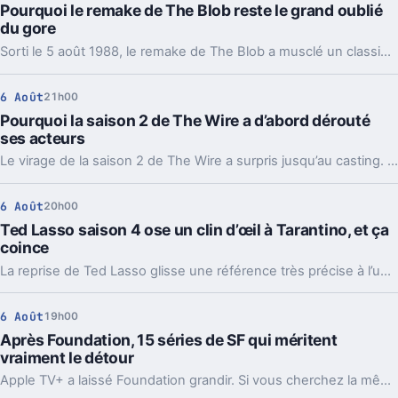
Pourquoi le remake de The Blob reste le grand oublié
du gore
Sorti le 5 août 1988, le remake de The Blob a musclé un classique des années 1950. Échec commercial à l’époque, il a pourtant laissé une vraie trace.
6 Août
21h00
Pourquoi la saison 2 de The Wire a d’abord dérouté
ses acteurs
Le virage de la saison 2 de The Wire a surpris jusqu’au casting. Avec le recul, ce choix raconte ce que la série voulait vraiment montrer.
6 Août
20h00
Ted Lasso saison 4 ose un clin d’œil à Tarantino, et ça
coince
La reprise de Ted Lasso glisse une référence très précise à l’univers de Quentin Tarantino. Le détail amuse, mais il crée surtout un vrai décalage.
6 Août
19h00
Après Foundation, 15 séries de SF qui méritent
vraiment le détour
Apple TV+ a laissé Foundation grandir. Si vous cherchez la même SF ambitieuse, voilà 15 séries qui prolongent ses idées, chacune à sa façon.