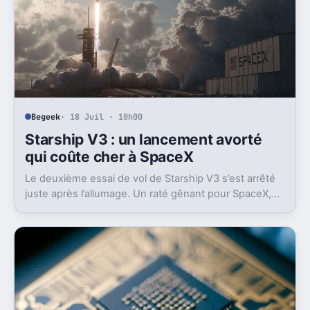
Begeek
· 18 Juil · 10h00
Starship V3 : un lancement avorté
qui coûte cher à SpaceX
Le deuxième essai de vol de Starship V3 s’est arrêté
juste après l’allumage. Un raté gênant pour SpaceX,
en plein retour en vol et sous pression en Bourse.