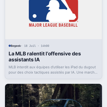
Begeek
· 18 Juil · 14h00
La MLB ralentit l’offensive des
assistants IA
MLB interdit aux équipes d’utiliser les iPad du dugout
pour des choix tactiques assistés par IA. Une marche
arrière rare, en pleine saison.