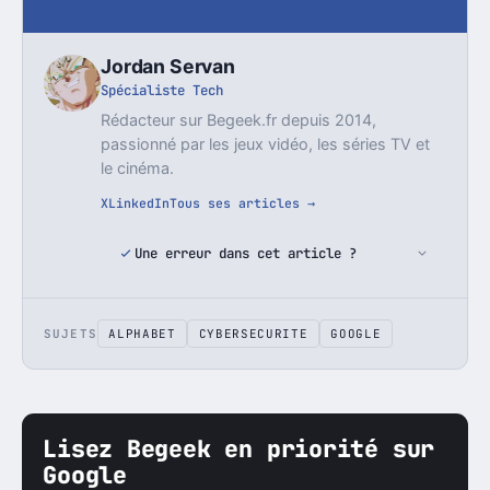
Jordan Servan
Spécialiste Tech
Rédacteur sur Begeek.fr depuis 2014,
passionné par les jeux vidéo, les séries TV et
le cinéma.
X
LinkedIn
Tous ses articles →
Une erreur dans cet article ?
SUJETS
ALPHABET
CYBERSECURITE
GOOGLE
Lisez Begeek en priorité sur
Google