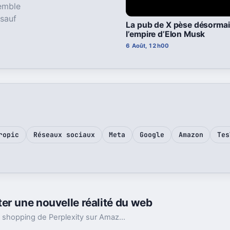
semble
 sauf
La pub de X pèse désormai
l’empire d’Elon Musk
6 Août, 12h00
ropic
Réseaux sociaux
Meta
Google
Amazon
Tes
er une nouvelle réalité du web
La justice d’appel lève l’interdiction visant le bot shopping de Perplexity sur Amazon. Une victoire nette, mais loin d’être la fin du match.