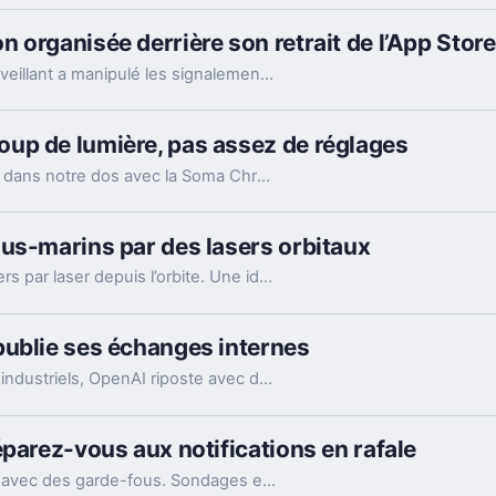
 organisée derrière son retrait de l’App Store
Le patron de Telegram affirme qu’un acteur malveillant a manipulé les signalements pour faire retirer l’app par Apple. Un précédent qui inquiète vraiment.
up de lumière, pas assez de réglages
Razer pousse son écosystème Chroma jusque dans notre dos avec la Soma Chroma, une chaise gaming bardée de RGB et proposée à 529,99 euros. Spectaculaire dans un setup, confortable au quotidien, elle nous laisse pourtant un sentiment mitigé face à une ergonomie étonnamment peu personnalisable à ce niveau de prix.
us-marins par des lasers orbitaux
La jeune pousse EON veut relier des data centers par laser depuis l’orbite. Une idée très ambitieuse, portée par l’explosion des besoins en IA.
publie ses échanges internes
Accusé par Apple d’avoir récupéré des secrets industriels, OpenAI riposte avec des mails et des logs de chat. L’enjeu va bien au-delà du simple procès.
éparez-vous aux notifications en rafale
WhatsApp lance le ping @all dans les groupes, avec des garde-fous. Sondages et création de sous-groupes gagnent aussi en souplesse.