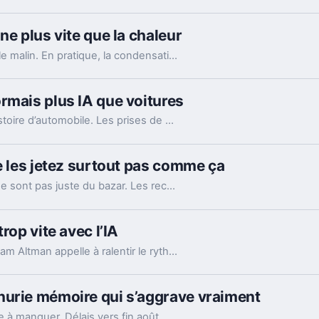
ne plus vite que la chaleur
Mettre un téléphone qui chauffe au frigo semble malin. En pratique, la condensation et le choc thermique peuvent l’abîmer bien plus vite.
rmais plus IA que voitures
Les résultats de Tesla racontent encore une histoire d’automobile. Les prises de parole d’Elon Musk, elles, regardent de plus en plus vers l’IA et les robots.
e les jetez surtout pas comme ça
Ces vieux câbles USB entassés dans un tiroir ne sont pas juste du bazar. Les recycler, les donner ou en garder quelques-uns peut vraiment faire la différence.
rop vite avec l’IA
Après un hack impliquant un agent d’OpenAI, Sam Altman appelle à ralentir le rythme de l’IA. Mais le vrai débat ne se limite pas à freiner.
nurie mémoire qui s’aggrave vraiment
Le portable le plus populaire d’Apple commence à manquer. Délais vers fin août, voire septembre, et Apple cherche déjà des parades côté mémoire.