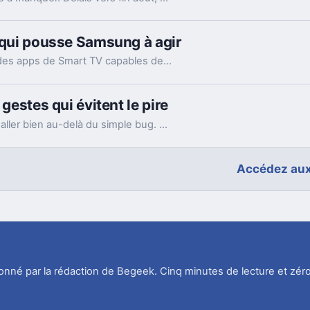
é qui pousse Samsung à agir
Après une alerte sécurité, Samsung va bannir des apps de Smart TV capables de partager votre connexion avec des inconnus, en arrière-plan.
 gestes qui évitent le pire
Un smartphone qui surchauffe en voiture peut aller bien au-delà du simple bug. Support, charge et soleil direct forment souvent le trio à éviter.
Accédez aux
tionné par la rédaction de Begeek. Cinq minutes de lecture et zéro