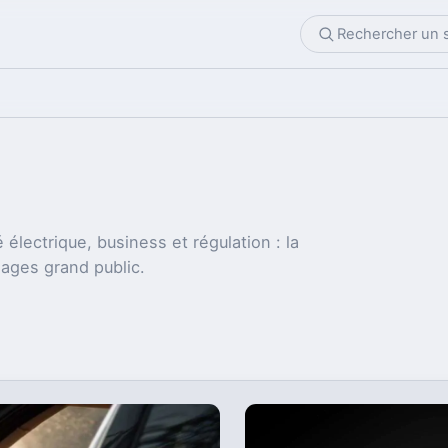
 électrique, business et régulation : la
sages grand public.