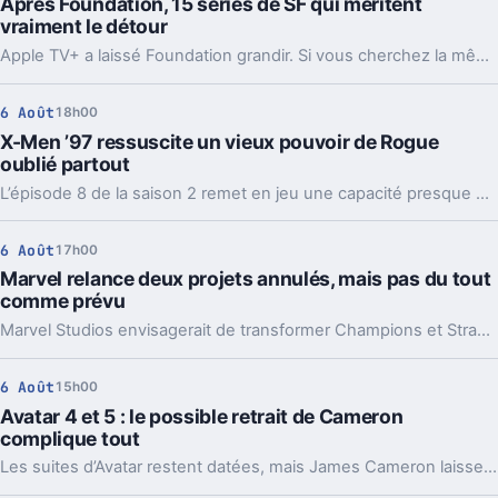
Après Foundation, 15 séries de SF qui méritent
vraiment le détour
Apple TV+ a laissé Foundation grandir. Si vous cherchez la même SF ambitieuse, voilà 15 séries qui prolongent ses idées, chacune à sa façon.
6 Août
18h00
X-Men ’97 ressuscite un vieux pouvoir de Rogue
oublié partout
L’épisode 8 de la saison 2 remet en jeu une capacité presque effacée des comics de Rogue. Et ce détail change la lecture de toute l’intrigue.
6 Août
17h00
Marvel relance deux projets annulés, mais pas du tout
comme prévu
Marvel Studios envisagerait de transformer Champions et Strange Academy en films. Un virage qui en dit long sur l’état de sa stratégie.
6 Août
15h00
Avatar 4 et 5 : le possible retrait de Cameron
complique tout
Les suites d’Avatar restent datées, mais James Cameron laisse entendre qu’il pourrait passer la main. Et là, l’équation change vraiment.