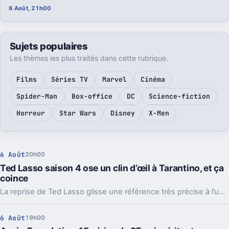
6 Août, 21h00
Sujets populaires
Les thèmes les plus traités dans cette rubrique.
Films
Séries TV
Marvel
Cinéma
Spider-Man
Box-office
DC
Science-fiction
Horreur
Star Wars
Disney
X-Men
6 Août
20h00
Ted Lasso saison 4 ose un clin d’œil à Tarantino, et ça
coince
La reprise de Ted Lasso glisse une référence très précise à l’univers de Quentin Tarantino. Le détail amuse, mais il crée surtout un vrai décalage.
6 Août
19h00