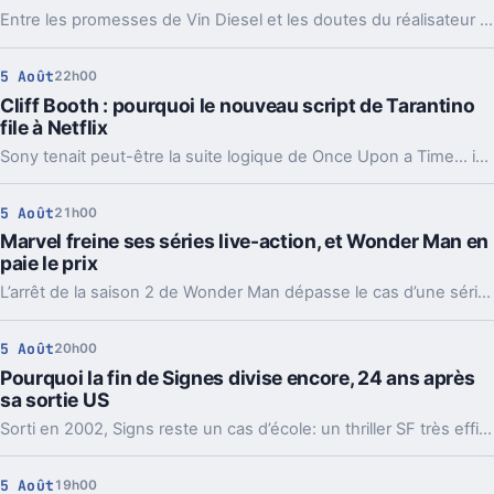
Entre les promesses de Vin Diesel et les doutes du réalisateur Louis Leterrier, la conclusion de la saga Fast & Furious paraît plus floue que prévu.
5 Août
22h00
Cliff Booth : pourquoi le nouveau script de Tarantino
file à Netflix
Sony tenait peut-être la suite logique de Once Upon a Time… in Hollywood. Mais un choix de Quentin Tarantino a déplacé le projet vers Netflix.
5 Août
21h00
Marvel freine ses séries live-action, et Wonder Man en
paie le prix
L’arrêt de la saison 2 de Wonder Man dépasse le cas d’une série. Marvel réduit la voilure sur Disney+ pour éviter d’user sa machine cinéma.
5 Août
20h00
Pourquoi la fin de Signes divise encore, 24 ans après
sa sortie US
Sorti en 2002, Signs reste un cas d’école: un thriller SF très efficace dont la révélation finale continue de diviser autour de M. Night Shyamalan.
5 Août
19h00