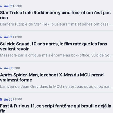
6 Août
13h00
Star Trek a trahi Roddenberry cinq fois, et ce n’est pas
rien
Derrière l’utopie de Star Trek, plusieurs films et séries ont cassé les règles de Gene Roddenberry. Et parfois, c’est justement ce qui les a rendus meilleurs.
6 Août
11h00
Suicide Squad, 10 ans après, le film raté que les fans
veulent revoir
Massacré par la critique mais énorme au box-office, Suicide Squad reste un cas d’école chez DC. Et l’appel au montage d’Ayer n’a jamais cessé.
6 Août
9h00
Après Spider-Man, le reboot X-Men du MCU prend
vraiment forme
L’arrivée de Jean Grey dans le MCU ne sert pas qu’au choc narratif. Elle dessine déjà l’âge, les thèmes et les menaces du futur film X-Men.
5 Août
23h00
Fast & Furious 11, ce script fantôme qui brouille déjà la
fin