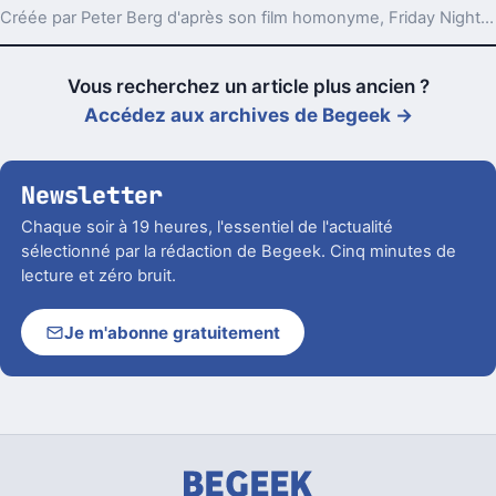
Créée par Peter Berg d'après son film homonyme, Friday Night Lights est une série dramatique qui plonge au cœur de la vie d'une petite ville du Texas, où le football américain est bien plus qu'un sport. Elle explore les enjeux personnels et sociaux des joueurs, de leurs familles et de leur entraîneur, révélant les espoirs et les défis d'une communauté unie par la passion du jeu.
Vous recherchez un article plus ancien ?
Accédez aux archives de Begeek →
Newsletter
Chaque soir à 19 heures, l'essentiel de l'actualité
sélectionné par la rédaction de Begeek. Cinq minutes de
lecture et zéro bruit.
Je m'abonne gratuitement