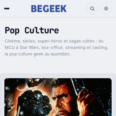
Pop Culture
Cinéma, séries, super-héros et sagas cultes : du
MCU à Star Wars, box-office, streaming et casting,
la pop culture geek au quotidien.