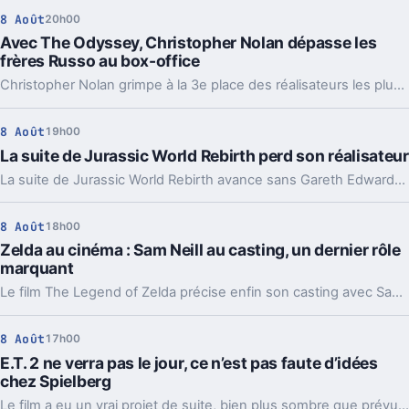
8 Août
20h00
Avec The Odyssey, Christopher Nolan dépasse les
frères Russo au box-office
Christopher Nolan grimpe à la 3e place des réalisateurs les plus rentables. Une percée portée par The Odyssey, mais peut-être provisoire.
8 Août
19h00
La suite de Jurassic World Rebirth perd son réalisateur
La suite de Jurassic World Rebirth avance sans Gareth Edwards. Un départ qui rappelle un vieux problème de la saga, même si le casting devrait rester.
8 Août
18h00
Zelda au cinéma : Sam Neill au casting, un dernier rôle
marquant
Le film The Legend of Zelda précise enfin son casting avec Sam Neill, Dichen Lachman et Yvonne Strahovski. Et ça change un peu la lecture du projet.
8 Août
17h00
E.T. 2 ne verra pas le jour, ce n’est pas faute d’idées
chez Spielberg
Le film a eu un vrai projet de suite, bien plus sombre que prévu. Mais Steven Spielberg comme les acteurs d’origine refusent toujours d’y toucher.