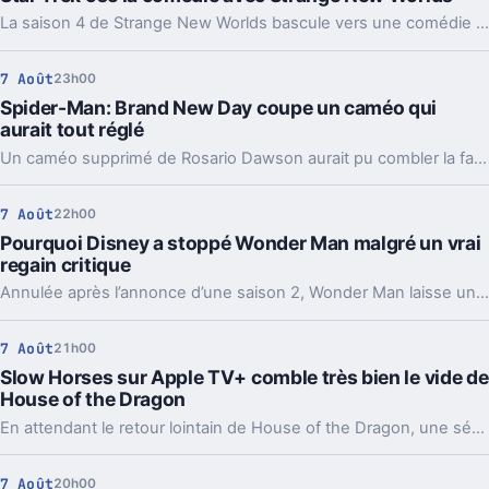
La saison 4 de Strange New Worlds bascule vers une comédie d’ivresse improbable. Un détour léger, mais pas si anodin pour Star Trek.
7 Août
23h00
Spider-Man: Brand New Day coupe un caméo qui
aurait tout réglé
Un caméo supprimé de Rosario Dawson aurait pu combler la faille la plus commentée de Spider-Man: Brand New Day. Et ça agace les fans.
7 Août
22h00
Pourquoi Disney a stoppé Wonder Man malgré un vrai
regain critique
Annulée après l’annonce d’une saison 2, Wonder Man laisse un drôle de vide. Deux pistes reviennent pour expliquer ce revirement chez Disney.
7 Août
21h00
Slow Horses sur Apple TV+ comble très bien le vide de
House of the Dragon
En attendant le retour lointain de House of the Dragon, une série d’espionnage d’Apple TV+ offre un relais inattendu, avec plusieurs visages bien connus de Westeros.
7 Août
20h00