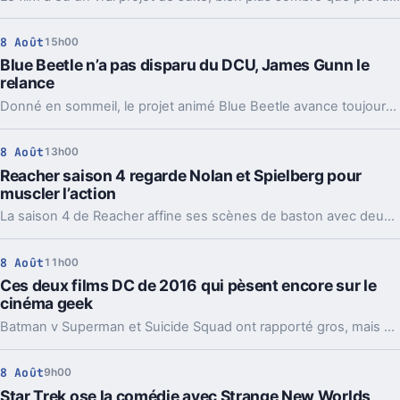
8 Août
15h00
Blue Beetle n’a pas disparu du DCU, James Gunn le
relance
Donné en sommeil, le projet animé Blue Beetle avance toujours. Une précision de James Gunn qui change aussi la lecture de son retour au cinéma.
8 Août
13h00
Reacher saison 4 regarde Nolan et Spielberg pour
muscler l’action
La saison 4 de Reacher affine ses scènes de baston avec deux modèles très différents, Batman et Indiana Jones. Et ça change pas mal de choses.
8 Août
11h00
Ces deux films DC de 2016 qui pèsent encore sur le
cinéma geek
Batman v Superman et Suicide Squad ont rapporté gros, mais cassé l’élan de DC. Dix ans après, leur ombre guide encore la relance du studio.
8 Août
9h00
Star Trek ose la comédie avec Strange New Worlds