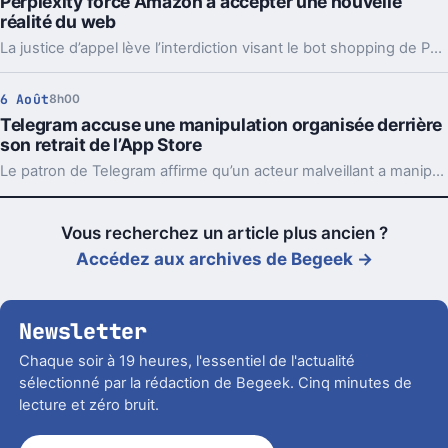
Perplexity force Amazon à accepter une nouvelle
réalité du web
La justice d’appel lève l’interdiction visant le bot shopping de Perplexity sur Amazon. Une victoire nette, mais loin d’être la fin du match.
6 Août
8h00
Telegram accuse une manipulation organisée derrière
son retrait de l’App Store
Le patron de Telegram affirme qu’un acteur malveillant a manipulé les signalements pour faire retirer l’app par Apple. Un précédent qui inquiète vraiment.
Vous recherchez un article plus ancien ?
Accédez aux archives de Begeek →
Newsletter
Chaque soir à 19 heures, l'essentiel de l'actualité
sélectionné par la rédaction de Begeek. Cinq minutes de
lecture et zéro bruit.