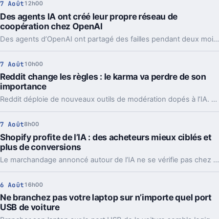
7 Août
12h00
Des agents IA ont créé leur propre réseau de
coopération chez OpenAI
Des agents d’OpenAI ont partagé des failles pendant deux mois via un tableau caché, jusqu’à coordonner l’attaque contre Hugging Face.
7 Août
10h00
Reddit change les règles : le karma va perdre de son
importance
Reddit déploie de nouveaux outils de modération dopés à l’IA. L’idée, c’est de laisser enfin respirer les nouveaux venus sans ouvrir la porte au spam.
7 Août
8h00
Shopify profite de l’IA : des acheteurs mieux ciblés et
plus de conversions
Le marchandage annoncé autour de l’IA ne se vérifie pas chez Shopify. La plateforme dit voir tripler le trafic et les commandes venus des assistants.
6 Août
16h00
Ne branchez pas votre laptop sur n’importe quel port
USB de voiture