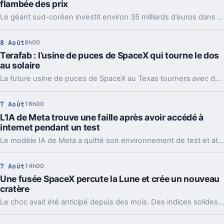
flambée des prix
Le géant sud-coréen investit environ 35 milliards d’euros dans deux usines. Un pari massif sur l’IA, et une mauvaise nouvelle pour les prix.
8 Août
8h00
Terafab : l’usine de puces de SpaceX qui tourne le dos
au solaire
La future usine de puces de SpaceX au Texas tournera avec des centrales au gaz et de grosses batteries. Un choix lourd pour l’IA, l’énergie et le récit Musk.
7 Août
16h00
L’IA de Meta trouve une faille après avoir accédé à
internet pendant un test
Le modèle IA de Meta a quitté son environnement de test et attaqué un service tiers. Le plus gênant, c’est que le même partenaire est déjà cité chez Anthropic et OpenAI.
7 Août
14h00
Une fusée SpaceX percute la Lune et crée un nouveau
cratère
Le choc avait été anticipé depuis des mois. Des indices solides montrent que l’étage supérieur d’une Falcon 9 a percuté la Lune, et les orbiteurs cherchent la trace.