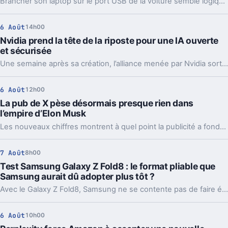
Brancher son laptop sur le port USB de la voiture semble logique. En pratique, la puissance manque souvent, sauf rares exceptions bien identifiées.
6 Août
14h00
Nvidia prend la tête de la riposte pour une IA ouverte
et sécurisée
Une semaine après sa création, l’alliance menée par Nvidia sort déjà des propositions concrètes pour sécuriser l’IA ouverte. Et ce timing compte.
6 Août
12h00
La pub de X pèse désormais presque rien dans
l’empire d’Elon Musk
Les nouveaux chiffres montrent à quel point la publicité a fondu sur X depuis 2022. Et même en légère hausse sur un trimestre, elle pèse peu dans l’ensemble.
7 Août
8h00
Test Samsung Galaxy Z Fold8 : le format pliable que
Samsung aurait dû adopter plus tôt ?
Avec le Galaxy Z Fold8, Samsung ne se contente pas de faire évoluer son smartphone pliable : il change complètement sa philosophie avec un appareil plus court, plus large et étonnamment compact. Un choix qui fonctionne particulièrement bien au quotidien, même si les concessions faites sur la photo et l’autonomie sont difficiles à ignorer sur un smartphone vendu à partir de 1 999 euros.
6 Août
10h00