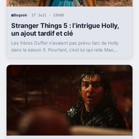
Begeek
· 17 Juil · 23h00
Stranger Things 5 : l’intrigue Holly,
un ajout tardif et clé
Les frères Duffer n’avaient pas prévu l’arc de Holly
dans la saison 5. Pourtant, c’est lui qui relie Max,
Vecna et la dernière scène.