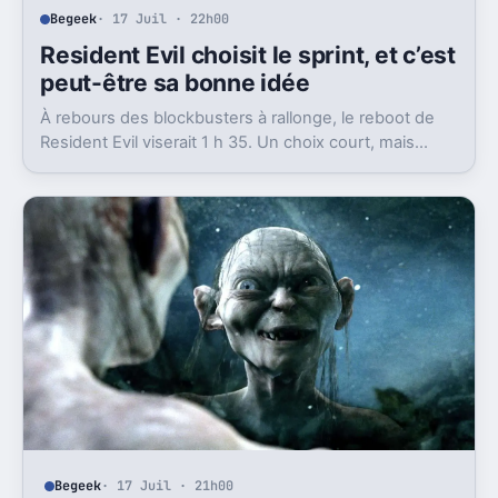
Begeek
· 17 Juil · 22h00
Resident Evil choisit le sprint, et c’est
peut-être sa bonne idée
À rebours des blockbusters à rallonge, le reboot de
Resident Evil viserait 1 h 35. Un choix court, mais
cohérent avec la promesse de Zach Cregger.
Begeek
· 17 Juil · 21h00