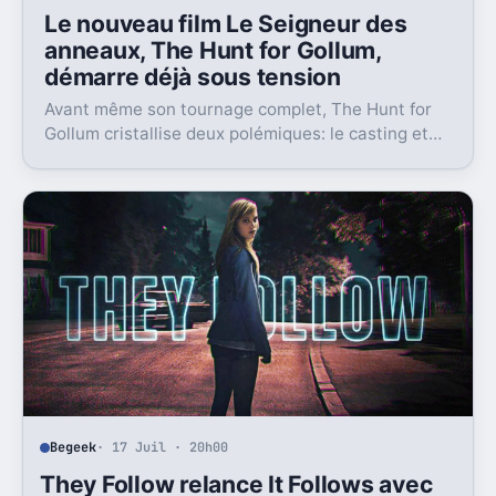
Le nouveau film Le Seigneur des
anneaux, The Hunt for Gollum,
démarre déjà sous tension
Avant même son tournage complet, The Hunt for
Gollum cristallise deux polémiques: le casting et
l’usage de l’IA. Et ce n’est pas anodin.
Begeek
· 17 Juil · 20h00
They Follow relance It Follows avec