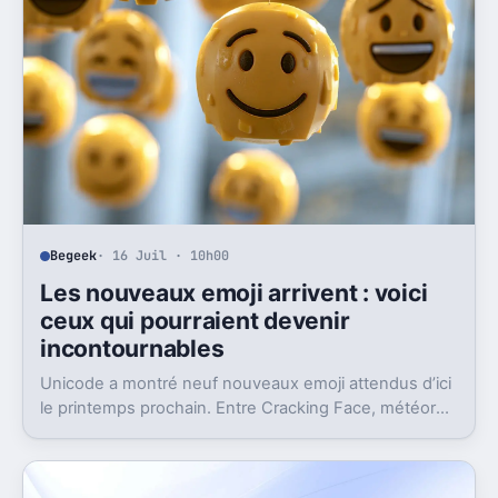
Begeek
· 16 Juil · 10h00
Les nouveaux emoji arrivent : voici
ceux qui pourraient devenir
incontournables
Unicode a montré neuf nouveaux emoji attendus d’ici
le printemps prochain. Entre Cracking Face, météore
et papillon monarque, il y a du très bon.