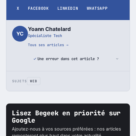
X
FACEBOOK
LINKEDIN
WHATSAPP
Yoann Chatelard
YC
Spécialiste Tech
Tous ses articles →
Une erreur dans cet article ?
SUJETS
WEB
Lisez Begeek en priorité sur
Google
Ajoutez-nous à vos sources préférées : nos articles
remonteront plus haut dans votre actualité.