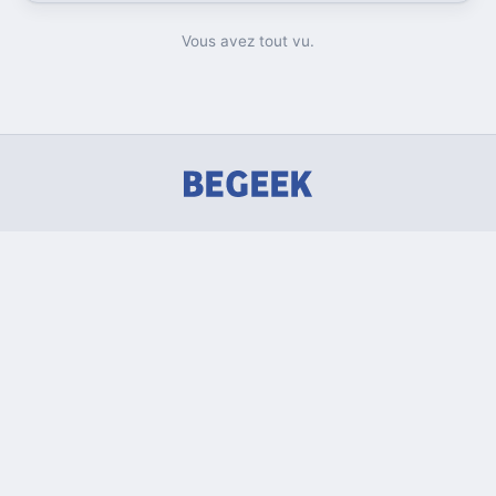
temps réel, enregistrement autonome,
transcription et génération de comptes rendus par
intelligence artificielle.
Vous avez tout vu.