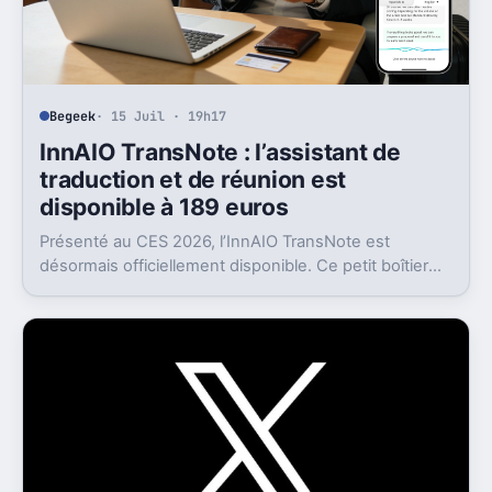
Begeek
· 15 Juil · 19h17
InnAIO TransNote : l’assistant de
traduction et de réunion est
disponible à 189 euros
Présenté au CES 2026, l’InnAIO TransNote est
désormais officiellement disponible. Ce petit boîtier
de 40 grammes combine traduction en temps réel,
enregistrement autonome, transcription et génération
de comptes rendus par intelligence artificielle.