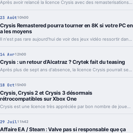
Après avoir relancé la licence Crysis avec des remasterisations sur consoles et PC, le studio allemand Crytek développe actuellement une suite inattendue pour le FPS futuriste.
23 Août
10h00
Crysis Remastered pourra tourner en 8K si votre PC en
a les moyens
Il n'est pas rare aujourd'hui de voir des jeux vidéo ressortir dans des versions remasterisées, plus ou moins retravaillées, offrant plus ou moins de nouveautés. Crysis Remastered est très intéressant sur ce point.
14 Avr
12h00
Crysis : un retour d’Alcatraz ? Crytek fait du teasing
Après plus de sept ans d'absence, la licence Crysis pourrait se relancer sur les consoles de nouvelle génération.
18 Oct
15h00
Crysis, Crysis 2 et Crysis 3 désormais
rétrocompatibles sur Xbox One
Crysis est une licence très appréciée par bon nombre de joueurs sur PC. Aujourd'hui, les joueurs console, sur Xbox One plus précisément, seront probablement ravis d'apprendre que les trois opus sont rétrocompatibles.
29 Juil
11h42
Affaire EA / Steam : Valve pas si responsable que ça