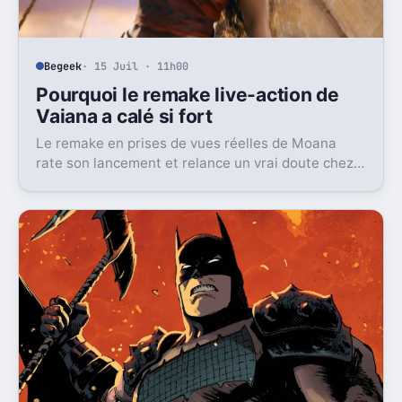
Begeek
· 15 Juil · 11h00
Pourquoi le remake live-action de
Vaiana a calé si fort
Le remake en prises de vues réelles de Moana
rate son lancement et relance un vrai doute chez
Disney sur une formule longtemps rentable.