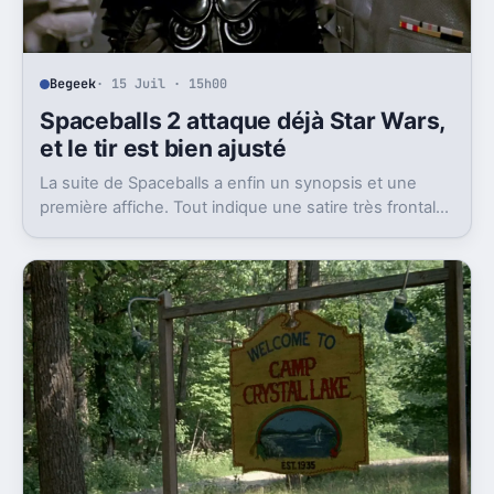
Begeek
· 15 Juil · 15h00
Spaceballs 2 attaque déjà Star Wars,
et le tir est bien ajusté
La suite de Spaceballs a enfin un synopsis et une
première affiche. Tout indique une satire très frontale
de Star Wars version Disney.