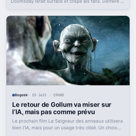
Doomsday refait surface et crispe les fans. Derrière la
polémique, c’est la stratégie de Marvel qui est visée.
Begeek
· 15 Juil · 19h00
Le retour de Gollum va miser sur
l’IA, mais pas comme prévu
Le prochain film Le Seigneur des anneaux utilisera
bien l’IA, mais pour un usage très ciblé. Un choix
qui dit beaucoup de son ambition visuelle.