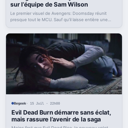
sur l’équipe de Sam Wilson
Le premier visuel de Avengers: Doomsday réunit
presque tout le MCU. Sauf qu’il laisse entière une
question gênante: où est passée l’équipe de Sam
Wilson ?
Begeek
· 15 Juil · 22h00
Evil Dead Burn démarre sans éclat,
mais rassure l’avenir de la saga
Moins fort que Evil Dead Rise, le nouveau volet