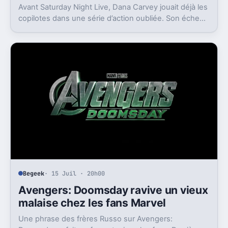
Avant Saturday Night Live, Dana Carvey jouait déjà les
copilotes dans une série d’action oubliée. Son échec
raconte aussi la télé des années 1980.
Begeek
· 15 Juil · 20h00
Avengers: Doomsday ravive un vieux
malaise chez les fans Marvel
Une phrase des frères Russo sur Avengers: