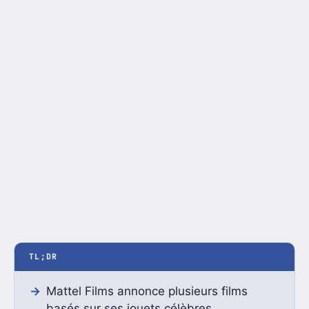
TL;DR
Mattel Films annonce plusieurs films
basés sur ses jouets célèbres.