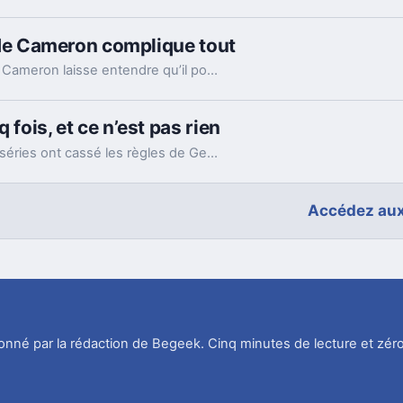
it de Cameron complique tout
Les suites d’Avatar restent datées, mais James Cameron laisse entendre qu’il pourrait passer la main. Et là, l’équation change vraiment.
 fois, et ce n’est pas rien
Derrière l’utopie de Star Trek, plusieurs films et séries ont cassé les règles de Gene Roddenberry. Et parfois, c’est justement ce qui les a rendus meilleurs.
Accédez aux
tionné par la rédaction de Begeek. Cinq minutes de lecture et zéro