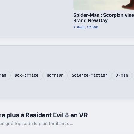
Spider-Man : Scorpion vise
Brand New Day
7 Août, 17h00
Man
Box-office
Horreur
Science-fiction
X-Men
a plus à Resident Evil 8 en VR
Le réalisateur du prochain film Resident Evil a désigné l’épisode le plus terrifiant de la saga. Et la VR a clairement changé la donne.