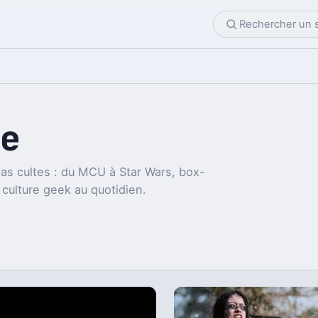
e
as cultes : du MCU à Star Wars, box-
 culture geek au quotidien.