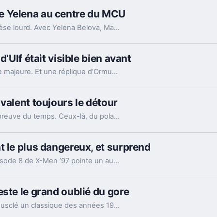
e Yelena au centre du MCU
Le nouveau Spider-Man cache un caméo qui pèse lourd. Avec Yelena Belova, Marvel désigne peut-être enfin son nouveau point d’ancrage.
d’Ulf était visible bien avant
L’épisode 7 de la saison 3 confirme une bascule majeure. Et une réplique d’Ormund Hightower, glissée plus tôt, change déjà la lecture du final.
valent toujours le détour
Tous les films d’espionnage ne passent pas l’épreuve du temps. Ceux-là, du polar de guerre à la parodie française, tiennent encore très bien.
t le plus dangereux, et surprend
On pensait à Wolverine, voire à Jean Grey. L’épisode 8 de X-Men ’97 pointe un autre mutant, et sa démonstration fait assez mal.
ste le grand oublié du gore
Sorti le 5 août 1988, le remake de The Blob a musclé un classique des années 1950. Échec commercial à l’époque, il a pourtant laissé une vraie trace.