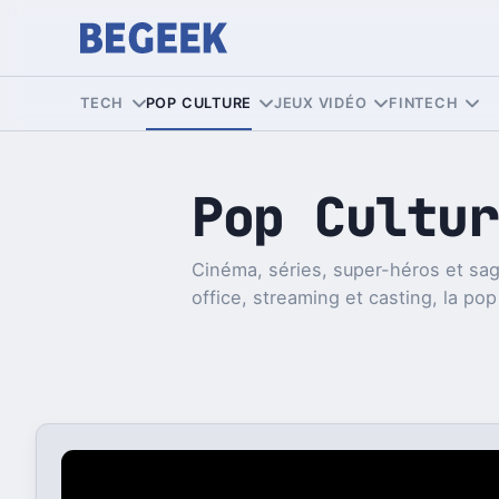
TECH
POP CULTURE
JEUX VIDÉO
FINTECH
Pop Cultur
Cinéma, séries, super-héros et sag
office, streaming et casting, la pop