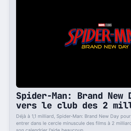
Spider-Man: Brand New 
vers le club des 2 mil
Déjà à 1,1 milliard, Spider-Man: Brand New Day pour
entrer dans le cercle minuscule des films à 2 milliar
son calendrier l’aide beaucoup.