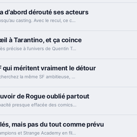
 a d’abord dérouté ses acteurs
Le virage de la saison 2 de The Wire a surpris jusqu’au casting. Avec le recul, ce choix raconte ce que la série voulait vraiment montrer.
il à Tarantino, et ça coince
La reprise de Ted Lasso glisse une référence très précise à l’univers de Quentin Tarantino. Le détail amuse, mais il crée surtout un vrai décalage.
 qui méritent vraiment le détour
Apple TV+ a laissé Foundation grandir. Si vous cherchez la même SF ambitieuse, voilà 15 séries qui prolongent ses idées, chacune à sa façon.
uvoir de Rogue oublié partout
L’épisode 8 de la saison 2 remet en jeu une capacité presque effacée des comics de Rogue. Et ce détail change la lecture de toute l’intrigue.
ulés, mais pas du tout comme prévu
Marvel Studios envisagerait de transformer Champions et Strange Academy en films. Un virage qui en dit long sur l’état de sa stratégie.