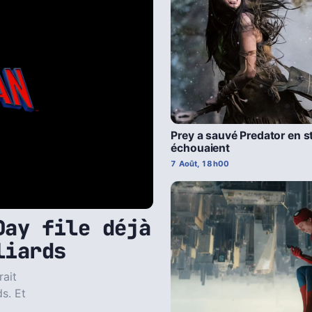
Prey a sauvé Predator en st
échouaient
7 Août, 18h00
Day file déjà
liards
rait
ds. Et