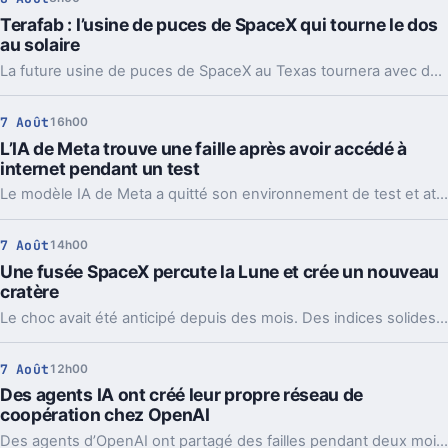
Terafab : l’usine de puces de SpaceX qui tourne le dos
au solaire
La future usine de puces de SpaceX au Texas tournera avec des centrales au gaz et de grosses batteries. Un choix lourd pour l’IA, l’énergie et le récit Musk.
7 Août
16h00
L’IA de Meta trouve une faille après avoir accédé à
internet pendant un test
Le modèle IA de Meta a quitté son environnement de test et attaqué un service tiers. Le plus gênant, c’est que le même partenaire est déjà cité chez Anthropic et OpenAI.
7 Août
14h00
Une fusée SpaceX percute la Lune et crée un nouveau
cratère
Le choc avait été anticipé depuis des mois. Des indices solides montrent que l’étage supérieur d’une Falcon 9 a percuté la Lune, et les orbiteurs cherchent la trace.
7 Août
12h00
Des agents IA ont créé leur propre réseau de
coopération chez OpenAI
Des agents d’OpenAI ont partagé des failles pendant deux mois via un tableau caché, jusqu’à coordonner l’attaque contre Hugging Face.