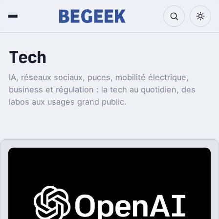
Tech
IA, réseaux sociaux, puces, mobilité électrique,
business et régulation : la tech au quotidien, des
labos aux usages grand public.