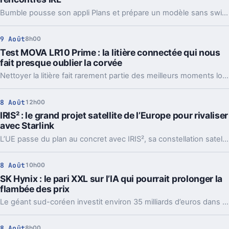
Bumble pousse son appli Plans et prépare un modèle sans swipe. Derrière le virage, un signal clair sur la fatigue des jeunes face au dating classique.
9 Août
8h00
Test MOVA LR10 Prime : la litière connectée qui nous
fait presque oublier la corvée
Nettoyer la litière fait rarement partie des meilleurs moments lorsqu'on partage son quotidien avec un chat. Avec la LR10 Prime, MOVA reprend une recette déjà éprouvée ailleurs : automatiser le ramassage tout en profitant de capteurs pour suivre les habitudes de son animal. À 499 euros, la promesse est forcément ambitieuse. Après quelques semaines, difficile pourtant de nier le confort apporté par la machine, même si cette tranquillité a encore quelques limites, notamment du côté des odeurs.
8 Août
12h00
IRIS² : le grand projet satellite de l’Europe pour rivaliser
avec Starlink
L’UE passe du plan au concret avec IRIS², sa constellation satellite souveraine. Plus de satellites, un calendrier fixé, et un vrai enjeu stratégique.
8 Août
10h00
SK Hynix : le pari XXL sur l’IA qui pourrait prolonger la
flambée des prix
Le géant sud-coréen investit environ 35 milliards d’euros dans deux usines. Un pari massif sur l’IA, et une mauvaise nouvelle pour les prix.
8 Août
8h00