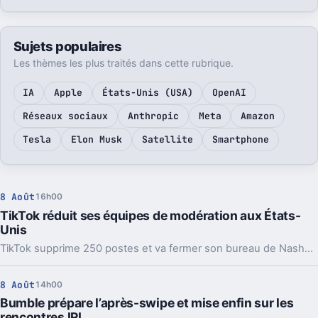
Sujets populaires
Les thèmes les plus traités dans cette rubrique.
IA
Apple
États-Unis (USA)
OpenAI
Réseaux sociaux
Anthropic
Meta
Amazon
Tesla
Elon Musk
Satellite
Smartphone
8 Août
16h00
TikTok réduit ses équipes de modération aux États-
Unis
TikTok supprime 250 postes et va fermer son bureau de Nashville en octobre. Derrière cette coupe, on voit aussi la montée de l’IA dans la modération.
8 Août
14h00
Bumble prépare l’après-swipe et mise enfin sur les
rencontres IRL