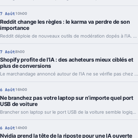
7 Août
10h00
Reddit change les règles : le karma va perdre de son
importance
Reddit déploie de nouveaux outils de modération dopés à l’IA. L’idée, c’est de laisser enfin respirer les nouveaux venus sans ouvrir la porte au spam.
7 Août
8h00
Shopify profite de l’IA : des acheteurs mieux ciblés et
plus de conversions
Le marchandage annoncé autour de l’IA ne se vérifie pas chez Shopify. La plateforme dit voir tripler le trafic et les commandes venus des assistants.
6 Août
16h00
Ne branchez pas votre laptop sur n’importe quel port
USB de voiture
Brancher son laptop sur le port USB de la voiture semble logique. En pratique, la puissance manque souvent, sauf rares exceptions bien identifiées.
6 Août
14h00
Nvidia prend la tête de la riposte pour une IA ouverte