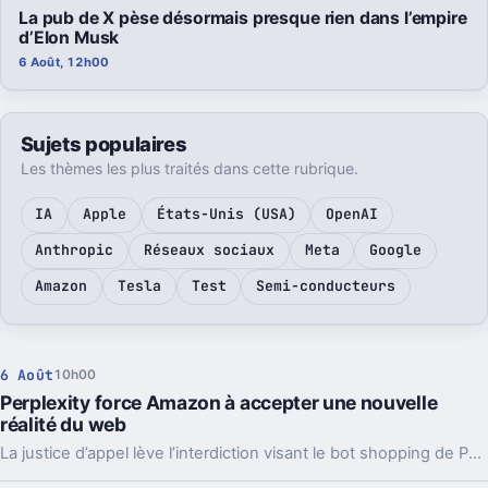
La pub de X pèse désormais presque rien dans l’empire
d’Elon Musk
6 Août, 12h00
Sujets populaires
Les thèmes les plus traités dans cette rubrique.
IA
Apple
États-Unis (USA)
OpenAI
Anthropic
Réseaux sociaux
Meta
Google
Amazon
Tesla
Test
Semi-conducteurs
6 Août
10h00
Perplexity force Amazon à accepter une nouvelle
réalité du web
La justice d’appel lève l’interdiction visant le bot shopping de Perplexity sur Amazon. Une victoire nette, mais loin d’être la fin du match.