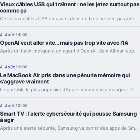
Vieux câbles USB qui traînent : ne les jetez surtout pas
comme ça
Ces vieux câbles USB entassés dans un tiroir ne sont pas juste du bazar. Les recycler, les donner ou en garder quelques-uns peut vraiment faire la différence.
4 Août
14h00
OpenAI veut aller vite… mais pas trop vite avec l’IA
Après un hack impliquant un agent d’OpenAI, Sam Altman appelle à ralentir le rythme de l’IA. Mais le vrai débat ne se limite pas à freiner.
4 Août
12h00
Le MacBook Air pris dans une pénurie mémoire qui
s’aggrave vraiment
Le portable le plus populaire d’Apple commence à manquer. Délais vers fin août, voire septembre, et Apple cherche déjà des parades côté mémoire.
4 Août
10h00
Smart TV : l’alerte cybersécurité qui pousse Samsung
à agir
Après une alerte sécurité, Samsung va bannir des apps de Smart TV capables de partager votre connexion avec des inconnus, en arrière-plan.