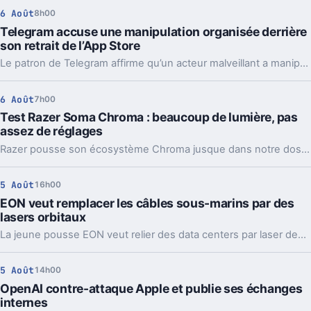
6 Août
8h00
Telegram accuse une manipulation organisée derrière
son retrait de l’App Store
Le patron de Telegram affirme qu’un acteur malveillant a manipulé les signalements pour faire retirer l’app par Apple. Un précédent qui inquiète vraiment.
6 Août
7h00
Test Razer Soma Chroma : beaucoup de lumière, pas
assez de réglages
Razer pousse son écosystème Chroma jusque dans notre dos avec la Soma Chroma, une chaise gaming bardée de RGB et proposée à 529,99 euros. Spectaculaire dans un setup, confortable au quotidien, elle nous laisse pourtant un sentiment mitigé face à une ergonomie étonnamment peu personnalisable à ce niveau de prix.
5 Août
16h00
EON veut remplacer les câbles sous-marins par des
lasers orbitaux
La jeune pousse EON veut relier des data centers par laser depuis l’orbite. Une idée très ambitieuse, portée par l’explosion des besoins en IA.
5 Août
14h00
OpenAI contre-attaque Apple et publie ses échanges
internes