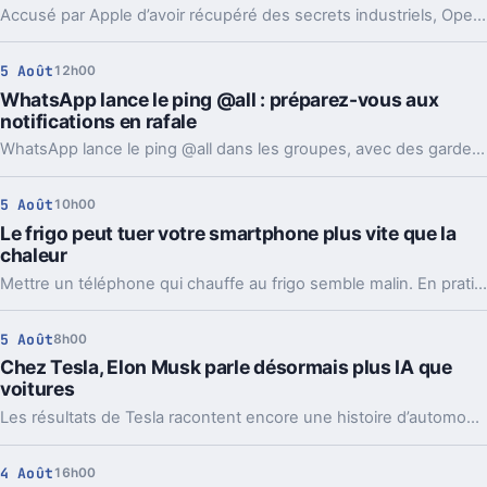
Accusé par Apple d’avoir récupéré des secrets industriels, OpenAI riposte avec des mails et des logs de chat. L’enjeu va bien au-delà du simple procès.
5 Août
12h00
WhatsApp lance le ping @all : préparez-vous aux
notifications en rafale
WhatsApp lance le ping @all dans les groupes, avec des garde-fous. Sondages et création de sous-groupes gagnent aussi en souplesse.
5 Août
10h00
Le frigo peut tuer votre smartphone plus vite que la
chaleur
Mettre un téléphone qui chauffe au frigo semble malin. En pratique, la condensation et le choc thermique peuvent l’abîmer bien plus vite.
5 Août
8h00
Chez Tesla, Elon Musk parle désormais plus IA que
voitures
Les résultats de Tesla racontent encore une histoire d’automobile. Les prises de parole d’Elon Musk, elles, regardent de plus en plus vers l’IA et les robots.
4 Août
16h00