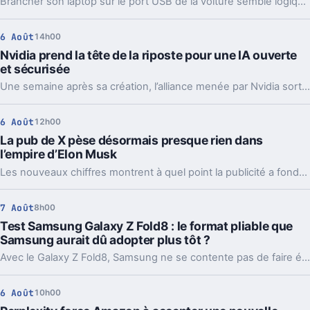
Brancher son laptop sur le port USB de la voiture semble logique. En pratique, la puissance manque souvent, sauf rares exceptions bien identifiées.
6 Août
14h00
Nvidia prend la tête de la riposte pour une IA ouverte
et sécurisée
Une semaine après sa création, l’alliance menée par Nvidia sort déjà des propositions concrètes pour sécuriser l’IA ouverte. Et ce timing compte.
6 Août
12h00
La pub de X pèse désormais presque rien dans
l’empire d’Elon Musk
Les nouveaux chiffres montrent à quel point la publicité a fondu sur X depuis 2022. Et même en légère hausse sur un trimestre, elle pèse peu dans l’ensemble.
7 Août
8h00
Test Samsung Galaxy Z Fold8 : le format pliable que
Samsung aurait dû adopter plus tôt ?
Avec le Galaxy Z Fold8, Samsung ne se contente pas de faire évoluer son smartphone pliable : il change complètement sa philosophie avec un appareil plus court, plus large et étonnamment compact. Un choix qui fonctionne particulièrement bien au quotidien, même si les concessions faites sur la photo et l’autonomie sont difficiles à ignorer sur un smartphone vendu à partir de 1 999 euros.
6 Août
10h00