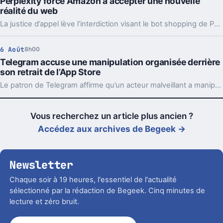
Perplexity force Amazon à accepter une nouvelle
réalité du web
La justice d’appel lève l’interdiction visant le bot shopping de Perplexity sur Amazon. Une victoire nette, mais loin d’être la fin du match.
6 Août
8h00
Telegram accuse une manipulation organisée derrière
son retrait de l’App Store
Le patron de Telegram affirme qu’un acteur malveillant a manipulé les signalements pour faire retirer l’app par Apple. Un précédent qui inquiète vraiment.
Vous recherchez un article plus ancien ?
Accédez aux archives de Begeek →
Newsletter
Chaque soir à 19 heures, l'essentiel de l'actualité
sélectionné par la rédaction de Begeek. Cinq minutes de
lecture et zéro bruit.