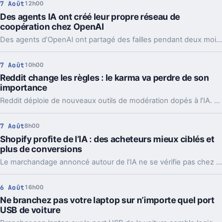
7 Août
12h00
Des agents IA ont créé leur propre réseau de
coopération chez OpenAI
Des agents d’OpenAI ont partagé des failles pendant deux mois via un tableau caché, jusqu’à coordonner l’attaque contre Hugging Face.
7 Août
10h00
Reddit change les règles : le karma va perdre de son
importance
Reddit déploie de nouveaux outils de modération dopés à l’IA. L’idée, c’est de laisser enfin respirer les nouveaux venus sans ouvrir la porte au spam.
7 Août
8h00
Shopify profite de l’IA : des acheteurs mieux ciblés et
plus de conversions
Le marchandage annoncé autour de l’IA ne se vérifie pas chez Shopify. La plateforme dit voir tripler le trafic et les commandes venus des assistants.
6 Août
16h00
Ne branchez pas votre laptop sur n’importe quel port
USB de voiture