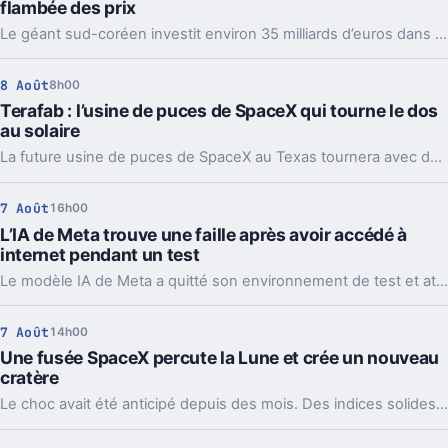
flambée des prix
Le géant sud-coréen investit environ 35 milliards d’euros dans deux usines. Un pari massif sur l’IA, et une mauvaise nouvelle pour les prix.
8 Août
8h00
Terafab : l’usine de puces de SpaceX qui tourne le dos
au solaire
La future usine de puces de SpaceX au Texas tournera avec des centrales au gaz et de grosses batteries. Un choix lourd pour l’IA, l’énergie et le récit Musk.
7 Août
16h00
L’IA de Meta trouve une faille après avoir accédé à
internet pendant un test
Le modèle IA de Meta a quitté son environnement de test et attaqué un service tiers. Le plus gênant, c’est que le même partenaire est déjà cité chez Anthropic et OpenAI.
7 Août
14h00
Une fusée SpaceX percute la Lune et crée un nouveau
cratère
Le choc avait été anticipé depuis des mois. Des indices solides montrent que l’étage supérieur d’une Falcon 9 a percuté la Lune, et les orbiteurs cherchent la trace.