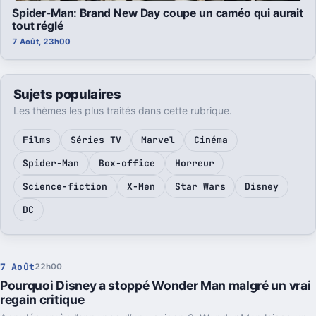
Spider-Man: Brand New Day coupe un caméo qui aurait
tout réglé
7 Août, 23h00
Sujets populaires
Les thèmes les plus traités dans cette rubrique.
Films
Séries TV
Marvel
Cinéma
Spider-Man
Box-office
Horreur
Science-fiction
X-Men
Star Wars
Disney
DC
7 Août
22h00
Pourquoi Disney a stoppé Wonder Man malgré un vrai
regain critique