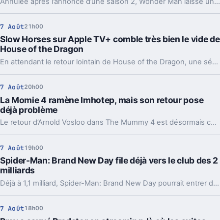
Annulée après l’annonce d’une saison 2, Wonder Man laisse un drôle de vide. Deux pistes reviennent pour expliquer ce revirement chez Disney.
7 Août
21h00
Slow Horses sur Apple TV+ comble très bien le vide de
House of the Dragon
En attendant le retour lointain de House of the Dragon, une série d’espionnage d’Apple TV+ offre un relais inattendu, avec plusieurs visages bien connus de Westeros.
7 Août
20h00
La Momie 4 ramène Imhotep, mais son retour pose
déjà problème
Le retour d’Arnold Vosloo dans The Mummy 4 est désormais confirmé. Bonne nouvelle pour les fans, sauf qu’un détail central reste entier : comment Imhotep revient-il ?
7 Août
19h00
Spider-Man: Brand New Day file déjà vers le club des 2
milliards
Déjà à 1,1 milliard, Spider-Man: Brand New Day pourrait entrer dans le cercle minuscule des films à 2 milliards. Et son calendrier l’aide beaucoup.
7 Août
18h00