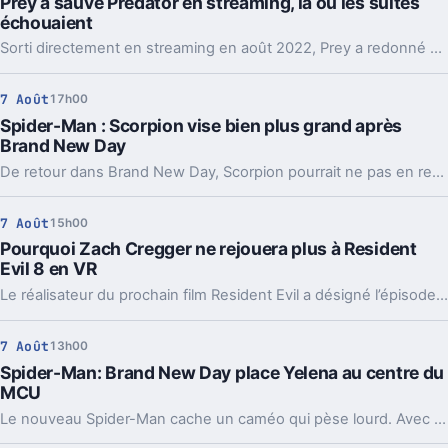
Prey a sauvé Predator en streaming, là où les suites
échouaient
Sorti directement en streaming en août 2022, Prey a redonné un cap à Predator. Son idée simple, remonter en 1719, a réveillé une saga à bout de souffle.
7 Août
17h00
Spider-Man : Scorpion vise bien plus grand après
Brand New Day
De retour dans Brand New Day, Scorpion pourrait ne pas en rester là. Michael Mando imagine déjà une trajectoire bien plus sombre pour le vilain du MCU.
7 Août
15h00
Pourquoi Zach Cregger ne rejouera plus à Resident
Evil 8 en VR
Le réalisateur du prochain film Resident Evil a désigné l’épisode le plus terrifiant de la saga. Et la VR a clairement changé la donne.
7 Août
13h00
Spider-Man: Brand New Day place Yelena au centre du
MCU
Le nouveau Spider-Man cache un caméo qui pèse lourd. Avec Yelena Belova, Marvel désigne peut-être enfin son nouveau point d’ancrage.