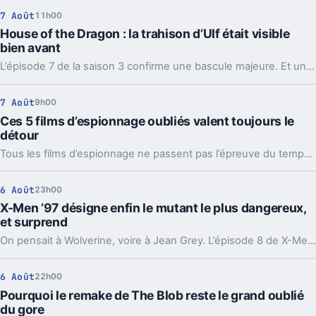
7 Août
11h00
House of the Dragon : la trahison d’Ulf était visible
bien avant
L’épisode 7 de la saison 3 confirme une bascule majeure. Et une réplique d’Ormund Hightower, glissée plus tôt, change déjà la lecture du final.
7 Août
9h00
Ces 5 films d’espionnage oubliés valent toujours le
détour
Tous les films d’espionnage ne passent pas l’épreuve du temps. Ceux-là, du polar de guerre à la parodie française, tiennent encore très bien.
6 Août
23h00
X-Men ’97 désigne enfin le mutant le plus dangereux,
et surprend
On pensait à Wolverine, voire à Jean Grey. L’épisode 8 de X-Men ’97 pointe un autre mutant, et sa démonstration fait assez mal.
6 Août
22h00
Pourquoi le remake de The Blob reste le grand oublié
du gore