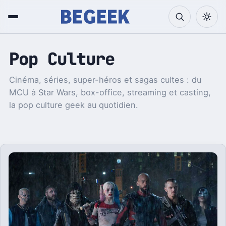
Pop Culture
Cinéma, séries, super-héros et sagas cultes : du
MCU à Star Wars, box-office, streaming et casting,
la pop culture geek au quotidien.