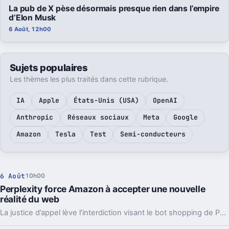
La pub de X pèse désormais presque rien dans l’empire
d’Elon Musk
6 Août, 12h00
Sujets populaires
Les thèmes les plus traités dans cette rubrique.
IA
Apple
États-Unis (USA)
OpenAI
Anthropic
Réseaux sociaux
Meta
Google
Amazon
Tesla
Test
Semi-conducteurs
6 Août
10h00
Perplexity force Amazon à accepter une nouvelle
réalité du web
La justice d’appel lève l’interdiction visant le bot shopping de Perplexity sur Amazon. Une victoire nette, mais loin d’être la fin du match.