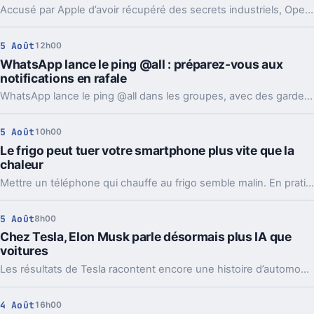
Accusé par Apple d’avoir récupéré des secrets industriels, OpenAI riposte avec des mails et des logs de chat. L’enjeu va bien au-delà du simple procès.
5 Août
12h00
WhatsApp lance le ping @all : préparez-vous aux
notifications en rafale
WhatsApp lance le ping @all dans les groupes, avec des garde-fous. Sondages et création de sous-groupes gagnent aussi en souplesse.
5 Août
10h00
Le frigo peut tuer votre smartphone plus vite que la
chaleur
Mettre un téléphone qui chauffe au frigo semble malin. En pratique, la condensation et le choc thermique peuvent l’abîmer bien plus vite.
5 Août
8h00
Chez Tesla, Elon Musk parle désormais plus IA que
voitures
Les résultats de Tesla racontent encore une histoire d’automobile. Les prises de parole d’Elon Musk, elles, regardent de plus en plus vers l’IA et les robots.
4 Août
16h00