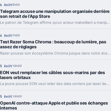
6 Août
8h00
Telegram accuse une manipulation organisée derrière
son retrait de l’App Store
Le patron de Telegram affirme qu’un acteur malveillant a manipulé les signalements pour faire retirer l’app par Apple. Un précédent qui inquiète vraiment.
6 Août
7h00
Test Razer Soma Chroma : beaucoup de lumière, pas
assez de réglages
Razer pousse son écosystème Chroma jusque dans notre dos avec la Soma Chroma, une chaise gaming bardée de RGB et proposée à 529,99 euros. Spectaculaire dans un setup, confortable au quotidien, elle nous laisse pourtant un sentiment mitigé face à une ergonomie étonnamment peu personnalisable à ce niveau de prix.
5 Août
16h00
EON veut remplacer les câbles sous-marins par des
lasers orbitaux
La jeune pousse EON veut relier des data centers par laser depuis l’orbite. Une idée très ambitieuse, portée par l’explosion des besoins en IA.
5 Août
14h00
OpenAI contre-attaque Apple et publie ses échanges
internes