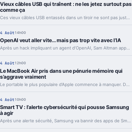
Vieux câbles USB qui traînent : ne les jetez surtout pas
comme ça
Ces vieux câbles USB entassés dans un tiroir ne sont pas juste du bazar. Les recycler, les donner ou en garder quelques-uns peut vraiment faire la différence.
4 Août
14h00
OpenAI veut aller vite… mais pas trop vite avec l’IA
Après un hack impliquant un agent d’OpenAI, Sam Altman appelle à ralentir le rythme de l’IA. Mais le vrai débat ne se limite pas à freiner.
4 Août
12h00
Le MacBook Air pris dans une pénurie mémoire qui
s’aggrave vraiment
Le portable le plus populaire d’Apple commence à manquer. Délais vers fin août, voire septembre, et Apple cherche déjà des parades côté mémoire.
4 Août
10h00
Smart TV : l’alerte cybersécurité qui pousse Samsung
à agir
Après une alerte sécurité, Samsung va bannir des apps de Smart TV capables de partager votre connexion avec des inconnus, en arrière-plan.