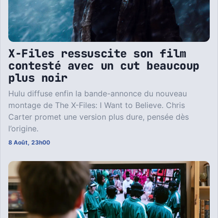
X-Files ressuscite son film
contesté avec un cut beaucoup
plus noir
Hulu diffuse enfin la bande-annonce du nouveau
montage de The X-Files: I Want to Believe. Chris
Carter promet une version plus dure, pensée dès
l’origine.
8 Août, 23h00