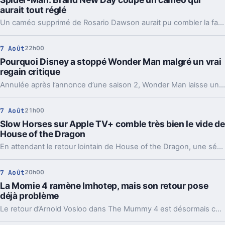
aurait tout réglé
Un caméo supprimé de Rosario Dawson aurait pu combler la faille la plus commentée de Spider-Man: Brand New Day. Et ça agace les fans.
7 Août
22h00
Pourquoi Disney a stoppé Wonder Man malgré un vrai
regain critique
Annulée après l’annonce d’une saison 2, Wonder Man laisse un drôle de vide. Deux pistes reviennent pour expliquer ce revirement chez Disney.
7 Août
21h00
Slow Horses sur Apple TV+ comble très bien le vide de
House of the Dragon
En attendant le retour lointain de House of the Dragon, une série d’espionnage d’Apple TV+ offre un relais inattendu, avec plusieurs visages bien connus de Westeros.
7 Août
20h00
La Momie 4 ramène Imhotep, mais son retour pose
déjà problème
Le retour d’Arnold Vosloo dans The Mummy 4 est désormais confirmé. Bonne nouvelle pour les fans, sauf qu’un détail central reste entier : comment Imhotep revient-il ?