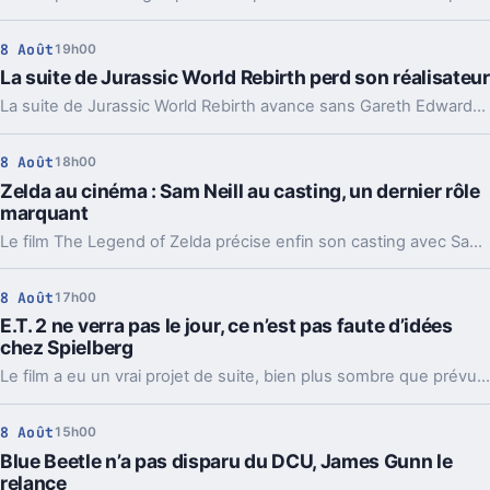
8 Août
19h00
La suite de Jurassic World Rebirth perd son réalisateur
La suite de Jurassic World Rebirth avance sans Gareth Edwards. Un départ qui rappelle un vieux problème de la saga, même si le casting devrait rester.
8 Août
18h00
Zelda au cinéma : Sam Neill au casting, un dernier rôle
marquant
Le film The Legend of Zelda précise enfin son casting avec Sam Neill, Dichen Lachman et Yvonne Strahovski. Et ça change un peu la lecture du projet.
8 Août
17h00
E.T. 2 ne verra pas le jour, ce n’est pas faute d’idées
chez Spielberg
Le film a eu un vrai projet de suite, bien plus sombre que prévu. Mais Steven Spielberg comme les acteurs d’origine refusent toujours d’y toucher.
8 Août
15h00
Blue Beetle n’a pas disparu du DCU, James Gunn le
relance