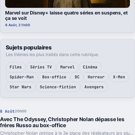
Marvel sur Disney+ laisse quatre séries en suspens, et
ça se voit
8 Août, 21h00
Sujets populaires
Les thèmes les plus traités dans cette rubrique.
Films
Séries TV
Marvel
Cinéma
Spider-Man
Box-office
DC
Horreur
X-Men
Star Wars
Science-fiction
Avengers
8 Août
20h00
Avec The Odyssey, Christopher Nolan dépasse les
frères Russo au box-office
Christopher Nolan grimpe à la 3e place des réalisateurs les plus rentables. Une percée portée par The Odyssey, mais peut-être provisoire.