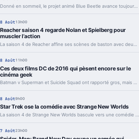
Donné en sommeil, le projet animé Blue Beetle avance toujours. Une précision de James Gunn qui change aussi la lecture de son retour au cinéma.
8 Août
13h00
Reacher saison 4 regarde Nolan et Spielberg pour
muscler l’action
La saison 4 de Reacher affine ses scènes de baston avec deux modèles très différents, Batman et Indiana Jones. Et ça change pas mal de choses.
8 Août
11h00
Ces deux films DC de 2016 qui pèsent encore sur le
cinéma geek
Batman v Superman et Suicide Squad ont rapporté gros, mais cassé l’élan de DC. Dix ans après, leur ombre guide encore la relance du studio.
8 Août
9h00
Star Trek ose la comédie avec Strange New Worlds
La saison 4 de Strange New Worlds bascule vers une comédie d’ivresse improbable. Un détour léger, mais pas si anodin pour Star Trek.
7 Août
23h00
Spider-Man: Brand New Day coupe un caméo qui